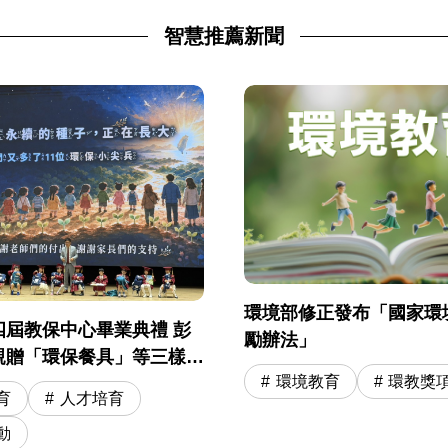
智慧推薦新聞
環境部修正發布「國家環
四屆教保中心畢業典禮 彭
勵辦法」
親贈「環保餐具」等三樣神
環境教育
環教獎
勵 11 位環保小尖兵開啟小
育
人才培育
程
動