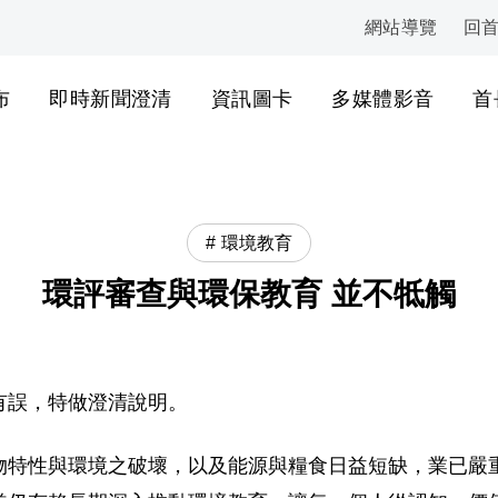
網站導覽
回
:::
布
即時新聞澄清
資訊圖卡
多媒體影音
首
環境教育
環評審查與環保教育 並不牴觸
有誤，特做澄清說明。
物特性與環境之破壞，以及能源與糧食日益短缺，業已嚴