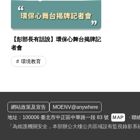
【彭部長有話說】環保心舞台揭牌記
者會
環境教育
:::
網站政策及宣告
MOENV@anywhere
MAP
地址：100006 臺北市中正區中華路一段 83 號
·
聯
「為維護機關安全，本部辦公大樓公共區域設有監視錄影系