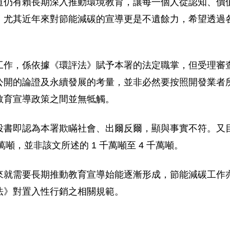
道仍有賴長期深入推動環境教育，讓每一個人從認知、價
，尤其近年來對節能減碳的宣導更是不遺餘力，希望透過
工作，係依據《環評法》賦予本署的法定職掌，但受理審
公開的論證及永續發展的考量，並非必然要按照開發業者
教育宣導政策之間並無牴觸。
投書即認為本署欺瞞社會、出爾反爾，顯與事實不符。又
萬噸，並非該文所述的 1 千萬噸至 4 千萬噸。
來就需要長期推動教育宣導始能逐漸形成，節能減碳工作
法》對置入性行銷之相關規範。