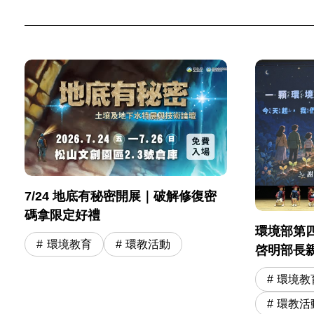
7/24 地底有秘密開展｜破解修復密
碼拿限定好禮
環境部第
環境教育
環教活動
啓明部長
奇寶物 勉
環境教
學冒險旅
環教活