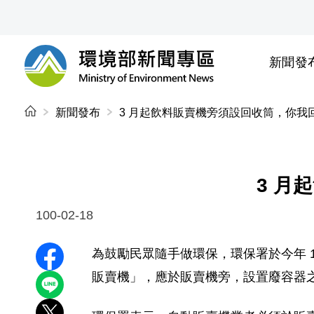
前往中央內容區塊
新聞發
環境部新聞專區
:::
新聞發布
3 月起飲料販賣機旁須設回收筒，你我
3 月
100-02-18
為鼓勵民眾隨手做環保，環保署於今年 1
分享至 Facebook
販賣機」，應於販賣機旁，設置廢容器
分享到 LINE