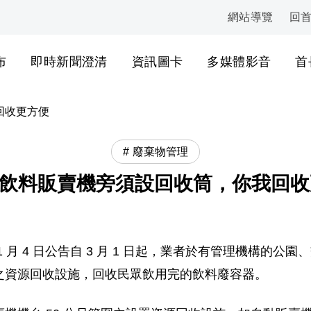
網站導覽
回
:::
布
即時新聞澄清
資訊圖卡
多媒體影音
首
回收更方便
廢棄物管理
起飲料販賣機旁須設回收筒，你我回
 月 4 日公告自 3 月 1 日起，業者於有管理機構的
之資源回收設施，回收民眾飲用完的飲料廢容器。