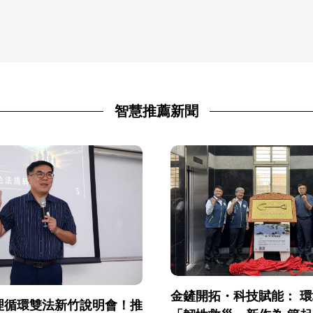
智慧推薦新聞
金鏟開拓・科技賦能： 
理循環雙法新竹說明會！推