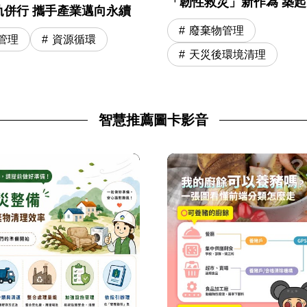
「韌性救災」新作為 築
軌併行 攜手產業邁向永續
安全網
廢棄物管理
管理
資源循環
天災後環境清理
智慧推薦圖卡影音