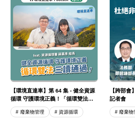
【環境直達車】第 64 集 - 健全資源
【跨部會
循環 守護環境正義！「循環雙法」
記者會
三讀通過！feat. 資源循環署 蔣震彥
廢棄物管理
資源循環
廢棄物
組長