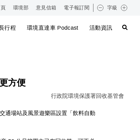
首頁
環境部
意見信箱
電子報訂閱
字級
:::
長行程
環境直達車 Podcast
活動資訊
收更方便
行政院環境保護署回收基管會
公園、交通場站及風景遊樂區設置「飲料自動