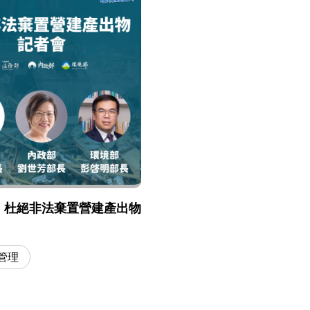
】杜絕非法棄置營建產出物
管理