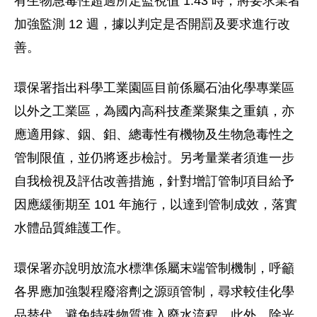
有生物急毒性超過所定監視值 1.43 時，將要求業者
加強監測 12 週，據以判定是否開罰及要求進行改
善。
環保署指出科學工業園區目前係屬石油化學專業區
以外之工業區，為國內高科技產業聚集之重鎮，亦
應適用鎵、銦、鉬、總毒性有機物及生物急毒性之
管制限值，並仍將逐步檢討。另考量業者須進一步
自我檢視及評估改善措施，針對增訂管制項目給予
因應緩衝期至 101 年施行，以達到管制成效，落實
水體品質維護工作。
環保署亦說明放流水標準係屬末端管制機制，呼籲
各界應加強製程廢溶劑之源頭管制，尋求較佳化學
品替代，避免特殊物質進入廢水流程。此外，除光