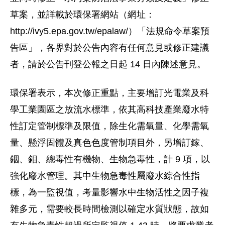
草案，並詳載於環保署網站（網址：
http://ivy5.epa.gov.tw/epalaw/）「法規命令草案預
告區」，各界對於公告內容有任何意見或修正建議
者，請於公告刊登公報之日起 14 日內陳述意見。
環保署表示，本次修正重點，主要增訂光電業及科
學工業園區之放流水標準，依其高科技產業廢水特
性訂定管制標準及限值，除生化需氧量、化學需氧
量、懸浮固體及真色色度管制項目外，另增訂鎵、
銦、鉬、總毒性有機物、生物急毒性，計 9 項，以
強化廢水管理。其中生物急毒性屬廢水綜合性指
標，為一監視值，考量影響水中生物活性之因子複
雜多元，需要較長時間檢測以確定水質狀態，故如