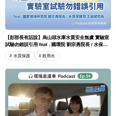
【彭部長有話說】烏山頭水庫水質安全無虞 實驗室
試驗勿錯誤引用 feat . 國環院 劉宗勇院長 / 水保司
王嶽斌司長
水質保護
飲用水