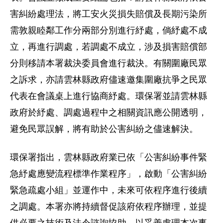
害糾紛處理法，將工安火災損失賠償及長期污染所
需敦親睦鄰工作分兩部分別進行紓處，倘紓處不成
立，再進行調處，若調處不成立，涉及損害賠償部
分則移請本署裁決委員會進行裁決。有關圍廠民眾
之訴求，亦請雲林縣政府儘速邀集圍廠抗爭之民眾
代表在會議桌上進行協商紓處。環保署並請雲林縣
政府於紓處、調處過程中之相關資訊應公開透明，
避免民眾誤解，將有助於公害糾紛之儘速解決。
環保署指出，雲林縣政府業已依「公害糾紛事件緊
急紓處應變流程標準作業程序」，啟動「公害糾紛
緊急疏處小組」並運作中，未來可依程序進行後續
之調處。本署亦將持續督促該府依程序辦理，並提