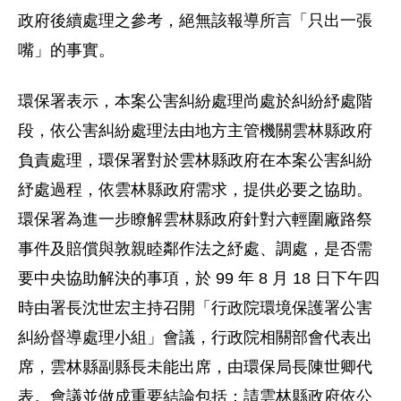
政府後續處理之參考，絕無該報導所言「只出一張
嘴」的事實。
環保署表示，本案公害糾紛處理尚處於糾紛紓處階
段，依公害糾紛處理法由地方主管機關雲林縣政府
負責處理，環保署對於雲林縣政府在本案公害糾紛
紓處過程，依雲林縣政府需求，提供必要之協助。
環保署為進一步瞭解雲林縣政府針對六輕圍廠路祭
事件及賠償與敦親睦鄰作法之紓處、調處，是否需
要中央協助解決的事項，於 99 年 8 月 18 日下午四
時由署長沈世宏主持召開「行政院環境保護署公害
糾紛督導處理小組」會議，行政院相關部會代表出
席，雲林縣副縣長未能出席，由環保局長陳世卿代
表。會議並做成重要結論包括：請雲林縣政府依公