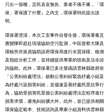
只出一張嘴，災民哀哀無告、業者不痛不癢，「環
保」署保護了什麼』之內文，環保署特此提出說
明。
環保署澄清，本次工安事件自發生後，環保署毒災
應變隊即趕赴現場協助空污監測，中區督察大隊及
環檢所亦派員協助該府環保局進行水質採樣、檢測
及指紋分析工作，並持續提供專業的技術及法令諮
詢協助。此外，環保署已多次發函請雲林縣政府依
「公害糾紛處理法」啟動公害糾紛緊急紓處小組妥
為紓處污染損害糾紛，並儘速妥善紓處民眾抗爭行
為，協助受損害民眾循公害糾紛處理法定程序進行
損害求償，避免糾紛擴大外。此外，並已提供相關
環保協定範本、技術諮詢及專家小組資料供雲林縣