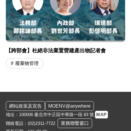
【跨部會】杜絕非法棄置營建產出物記者會
廢棄物管理
:::
網站政策及宣告
MOENV@anywhere
地址：100006 臺北市中正區中華路一段 83 號
MAP
聯絡電話：
(02)2311-7722
業務聯繫窗口