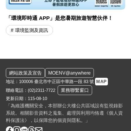
「環境即時通 APP」是您暑期旅遊智慧伙伴！
環境監測及資訊
:::
網站政策及宣告
MOENV@anywhere
地址：100006 臺北市中正區中華路一段 83 號
MAP
聯絡電話：
(02)2311-7722
業務聯繫窗口
更新日期：115-08-10
「為維護機關安全，本部辦公大樓公共區域設有監視錄影
系統。相關影音資料之蒐集、處理與利用均恪遵《個人資
料保護法》，以保障您的個資與隱私。」