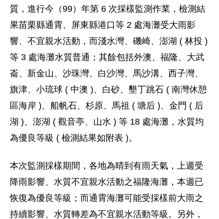
質，進行今（99）年第 6 次採樣監測作業，檢測結
果苗栗縣通霄、屏東縣港口等 2 處海灘受大雨影
響、不宜親水活動，而淺水灣、磯崎、澎湖 ( 林投 )
等 3 處海灘水質普通；其餘包括外澳、福隆、大武
崙、新金山、沙珠灣、白沙灣、馬沙溝、西子灣、
旗津、小琉球 ( 中澳 )、白砂、墾丁跳石 ( 南灣休憩
區海岸 )、船帆石、杉原、馬祖 ( 塘后 )、金門 ( 后
湖 )、澎湖 ( 觀音亭、山水 ) 等 18 處海灘，水質均
為優良等級 ( 檢測結果如附表 )。
本次監測採樣期間，各地為晴到有雨天氣，上週受
降雨影響、水質不宜親水活動之福隆海灘，本週已
恢復為優良等級；而通霄海灘可能受採樣前大雨之
持續影響、水質轉差為不宜親水活動等級。另外，