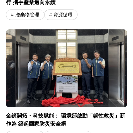
行 攜手產業邁向永續
廢棄物管理
資源循環
金鏟開拓・科技賦能： 環境部啟動「韌性救災」新
作為 築起國家防災安全網