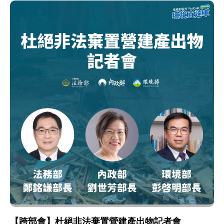
【跨部會】杜絕非法棄置營建產出物記者會