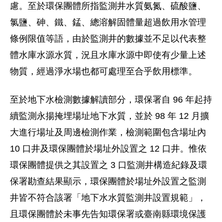
慮。至於環保團體所指監測井水質氨氮、硫酸鹽、
氯鹽、砷、鐵、錳、總溶解固體量超過飲用水管理
條例限值等語，由於監測井的數據並不足以代表整
體水庫水源水質，況且水庫水源中即使有少量上述
物質，經過淨水場也都可處理至合乎飲用標準。
至於地下水檢測數據解讀部分，環保署自 96 年起持
續監測永揚掩埋場址地下水質，並於 98 年 12 月擴
大進行場址及周邊檢測作業，檢測範圍包含場址內
10 口井及環保團體於場址外設置之 12 口井。惟依
環保團體提供之其設置之 3 口監測井構造紀錄及環
保署勘查結果顯示，環保團體於場址外設置之監測
井皆不符合該署「地下水水質監測井設置規範」，
且環保團體於未事先告知環保署或臺南縣環境保護