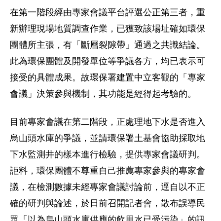
在第一階段經由專家會議平台評選公正第三者，重
新辦理現場地質調查作業，已獲致該場址確如環保
團體所主張，有「斷層裂隙帶」通過之共識結論。
此為環保團體及開發單位等爭議各方，均已表示可
接受的具體成果。故環保署建置中立客觀的「專家
會議」決策參與機制，其功能是經得起考驗的。
目前專家會議在第二階段，正處理地下水是否進入
烏山頭水庫的爭議，並請環保署土基會協助採取地
下水監測井的樣本進行檢驗，提供專家會議研判。
詎料，環保團體不尊重自己推薦專家參與的專家會
議，在檢測數據未經專家會議討論前，逕自以不正
確的研判與論述，於日前召開記者會，散布誤導民
眾「以為烏山頭水庫供應的飲用水已受污染」的訊