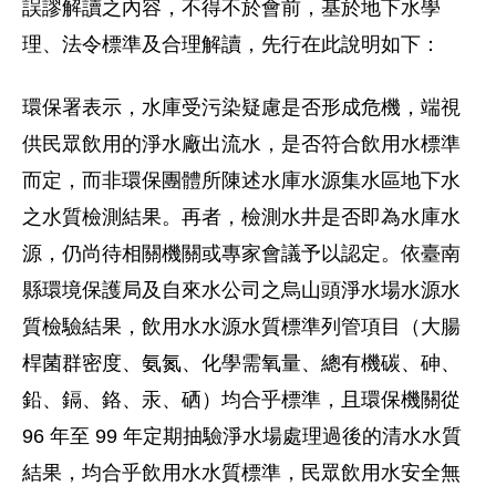
誤謬解讀之內容，不得不於會前，基於地下水學
理、法令標準及合理解讀，先行在此說明如下：
環保署表示，水庫受污染疑慮是否形成危機，端視
供民眾飲用的淨水廠出流水，是否符合飲用水標準
而定，而非環保團體所陳述水庫水源集水區地下水
之水質檢測結果。再者，檢測水井是否即為水庫水
源，仍尚待相關機關或專家會議予以認定。依臺南
縣環境保護局及自來水公司之烏山頭淨水場水源水
質檢驗結果，飲用水水源水質標準列管項目（大腸
桿菌群密度、氨氮、化學需氧量、總有機碳、砷、
鉛、鎘、鉻、汞、硒）均合乎標準，且環保機關從
96 年至 99 年定期抽驗淨水場處理過後的清水水質
結果，均合乎飲用水水質標準，民眾飲用水安全無