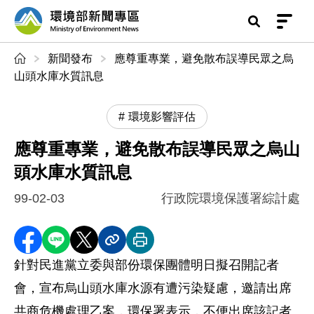
前往中央內容區塊
環境部新聞專區
:::
新聞發布
應尊重專業，避免散布誤導民眾之烏
山頭水庫水質訊息
環境影響評估
應尊重專業，避免散布誤導民眾之烏山
頭水庫水質訊息
99-02-03
行政院環境保護署綜計處
分享至 Facebook
分享到 LINE
分享到 X
分享內容連結
列印本頁
針對民進黨立委與部份環保團體明日擬召開記者
會，宣布烏山頭水庫水源有遭污染疑慮，邀請出席
共商危機處理乙案，環保署表示，不便出席該記者