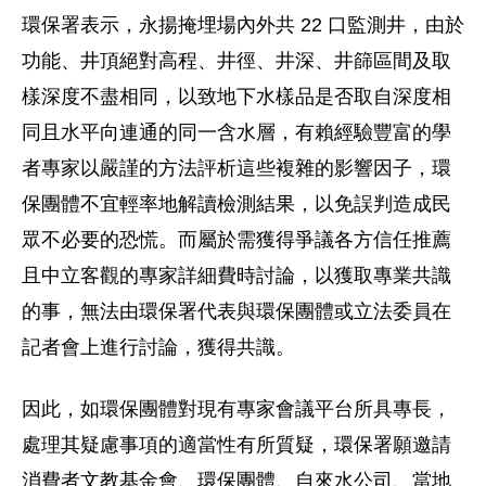
環保署表示，永揚掩埋場內外共 22 口監測井，由於
功能、井頂絕對高程、井徑、井深、井篩區間及取
樣深度不盡相同，以致地下水樣品是否取自深度相
同且水平向連通的同一含水層，有賴經驗豐富的學
者專家以嚴謹的方法評析這些複雜的影響因子，環
保團體不宜輕率地解讀檢測結果，以免誤判造成民
眾不必要的恐慌。而屬於需獲得爭議各方信任推薦
且中立客觀的專家詳細費時討論，以獲取專業共識
的事，無法由環保署代表與環保團體或立法委員在
記者會上進行討論，獲得共識。
因此，如環保團體對現有專家會議平台所具專長，
處理其疑慮事項的適當性有所質疑，環保署願邀請
消費者文教基金會、環保團體、自來水公司、當地