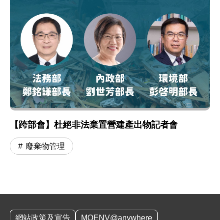
【跨部會】杜絕非法棄置營建產出物記者會
廢棄物管理
:::
網站政策及宣告
MOENV@anywhere