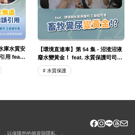
水庫水質安
【環境直達車】第 54 集 - 沼渣沼液
 feat .
廢水變黃金！ feat. 水質保護司司長
保司 王嶽斌
王嶽斌 司長
水質保護
6
》，以保障您的個資與隱私。」