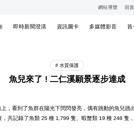
網站導覽
回
:::
布
即時新聞澄清
資訊圖卡
多媒體影音
首
水質保護
魚兒來了 ! 二仁溪願景逐步達成
行橋上，看到了魚群在陽光下閃閃發亮，偶有跳動的魚兒跳出
調查，共記錄了魚類 25 種 1,799 隻、蝦蟹類 19 種 24