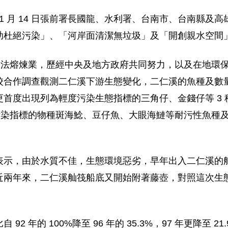
 11 月 14 日張前署長國龍、水利署、台南市、台南縣
助杜絕污染」、「河岸面清潔無垃圾」及「開創親水空間
岸違法熔煉業，歷經中央及地方政府共同努力，以及在地環
校合作調查觀測二仁溪下游生態變化，二仁溪的魚種及數
首度出現列為輕度污染生態指標的三角仔、金錢仔等 3
重污染指標的物種斑海鯰、豆仔魚、大眼海鰱等耐污性魚種
表示，由於水質不佳，生態環境惡劣，早年出入二仁溪的
近兩年來，二仁溪舢筏船底又開始附著藤壺，對照這次生
2 年的 100%降至 96 年的 35.3%，97 年更降至