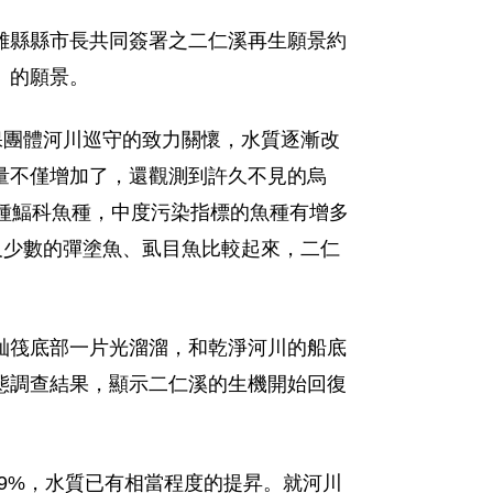
及高雄縣縣市長共同簽署之二仁溪再生願景約
」的願景。
保團體河川巡守的致力關懷，水質逐漸改
量不僅增加了，還觀測到許久不見的烏
 種鰏科魚種，中度污染指標的魚種有增多
及少數的彈塗魚、虱目魚比較起來，二仁
舢筏底部一片光溜溜，和乾淨河川的船底
態調查結果，顯示二仁溪的生機開始回復
 21.9%，水質已有相當程度的提昇。就河川