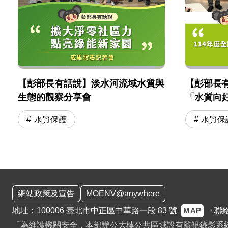
【彭部長有話說】淡水河流域水質與
【彭部長有
生態的觀察分享會
「水質向
水質保護
水質保
:::
網站政策及宣告
MOENV@anywhere
MAP
地址：100006 臺北市中正區中華路一段 83 號
·
聯
「為維護機關安全，本部辦公大樓公共區域設有監視錄影系