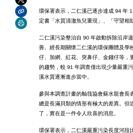
分享到 X
環保署表示，二仁溪已逐步達成 94 年
分享內容連結
定書「水質清澈魚兒重現」、「守望相
列印本頁
二仁溪污染整治自 90 年啟動拆除沿
善。經長期關懷二仁溪的環保團體及學
仔、加網、紅花、突鼻仔、金錢仔等，更
的趨勢，較 91 年調查僅出現少量嚴
溪水質逐漸進步當中。
參與本調查計畫的舢筏協會蘇水龍會長
總是長滿貝類的情形有極大的差異。但
了，實在是一件令人欣喜的消息。
環保署表示，二仁溪嚴重污染長度河段比自 9