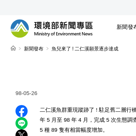
前往中央內容區塊
新聞發
環境部新聞專區
:::
新聞發布
魚兒來了 ! 二仁溪願景逐步達成
98-05-26
二仁溪魚群重現蹤跡了 ! 駐足舊二層
分享至 Facebook
年 5 月至 98 年 4 月，完成 5 次生態
分享到 LINE
5 種 89 隻有相當幅度增加。