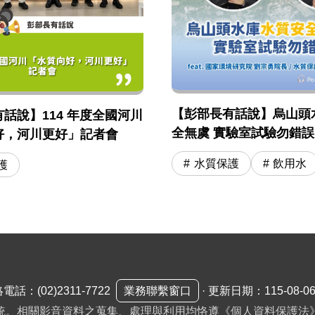
【彭部長有話說】烏山頭
話說】114 年度全國河川
全無虞 實驗室試驗勿錯誤引用
好，河川更好」記者會
國環院 劉宗勇院長 / 水
水質保護
飲用水
護
司長
絡電話：
(02)2311-7722
業務聯繫窗口
·
更新日期：115-08-0
統。相關影音資料之蒐集、處理與利用均恪遵《個人資料保護法