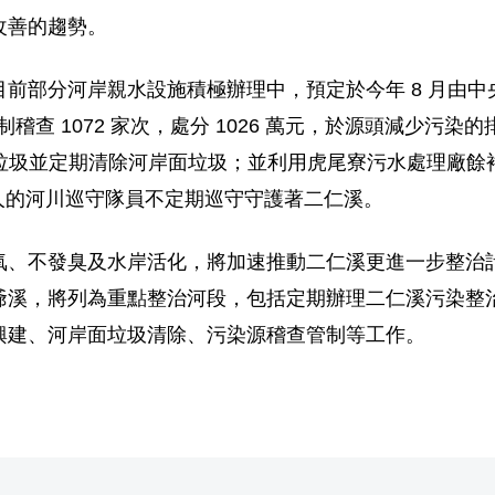
改善的趨勢。
前部分河岸親水設施積極辦理中，預定於今年 8 月由
制稽查 1072 家次，處分 1026 萬元，於源頭減少污
岸面垃圾並定期清除河岸面垃圾；並利用虎尾寮污水處理廠餘裕
0 人的河川巡守隊員不定期巡守守護著二仁溪。
氧、不發臭及水岸活化，將加速推動二仁溪更進一步整治
爺溪，將列為重點整治河段，包括定期辦理二仁溪污染整
興建、河岸面垃圾清除、污染源稽查管制等工作。