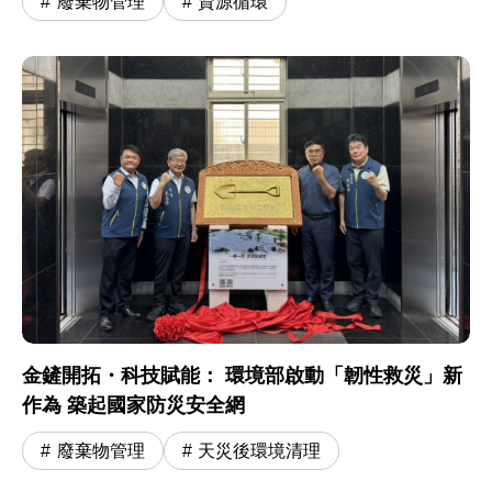
廢棄物管理
資源循環
金鏟開拓・科技賦能： 環境部啟動「韌性救災」新
作為 築起國家防災安全網
廢棄物管理
天災後環境清理