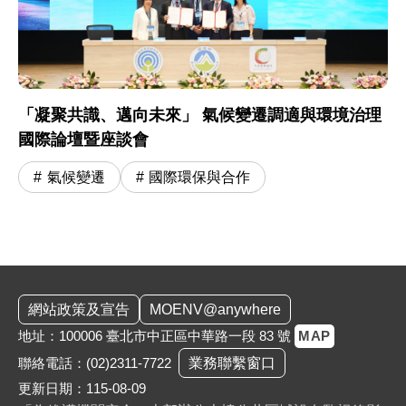
「凝聚共識、邁向未來」 氣候變遷調適與環境治理
國際論壇暨座談會
氣候變遷
國際環保與合作
:::
網站政策及宣告
MOENV@anywhere
地址：100006 臺北市中正區中華路一段 83 號
MAP
聯絡電話：
(02)2311-7722
業務聯繫窗口
更新日期：115-08-09