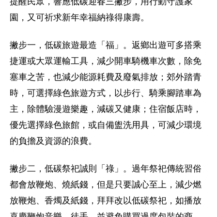
提醒民眾，響應低碳迎春三撇步，用行動守護家
園，又可祈求新年幸福納祿得康壽。
撇步一，低碳旅遊最造「福」。返鄉出遊可多搭乘
捷運或大眾運輸工具，減少開車騎機車次數，除免
塞車之苦，也減少能源耗費及廢氣排放；郊外踏青
時，可選擇綠色旅遊方式，以步行、騎乘腳踏車為
主，除體驗漫遊樂趣，減碳又健康；住宿飯店時，
優先選擇綠色旅館，或自備盥洗用具，可減少環境
的負擔及資源的浪費。
撇步二，低碳祭祀誠則「祿」。過年祭祀傳統習俗
都會放鞭炮、燒紙錢，但是只要誠心至上，減少燃
放鞭炮、香燭及紙錢，拜拜改以低碳祭祀，如播放
喜慶鞭炮音樂、徒手，並避免購買過度包裝的商