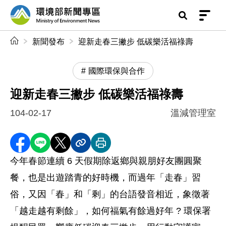
前往中央內容區塊
環境部新聞專區
:::
新聞發布
迎新走春三撇步 低碳樂活福祿壽
國際環保與合作
迎新走春三撇步 低碳樂活福祿壽
104-02-17
溫減管理室
分享至 Facebook
分享到 LINE
分享到 X
分享內容連結
列印本頁
今年春節連續 6 天假期除返鄉與親朋好友團圓聚
餐，也是出遊踏青的好時機，而過年「走春」習
俗，又因「春」和「剩」的台語發音相近，象徵著
「越走越有剩餘」，如何福氣有餘過好年 ? 環保署