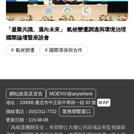
「凝聚共識、邁向未來」 氣候變遷調適與環境治理
國際論壇暨座談會
氣候變遷
國際環保與合作
:::
網站政策及宣告
MOENV@anywhere
地址：100006 臺北市中正區中華路一段 83 號
MAP
聯絡電話：
(02)2311-7722
業務聯繫窗口
更新日期：115-08-08
「為維護機關安全，本部辦公大樓公共區域設有監視錄影