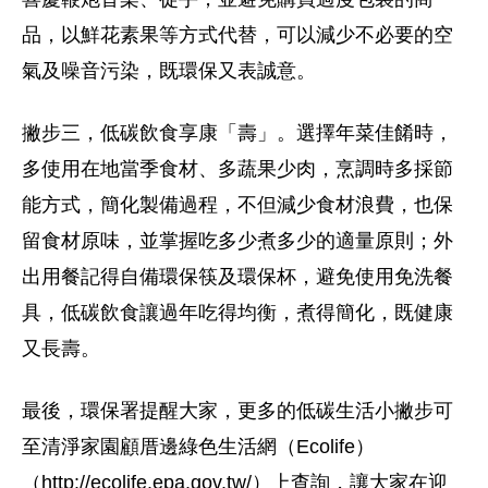
品，以鮮花素果等方式代替，可以減少不必要的空
氣及噪音污染，既環保又表誠意。
撇步三，低碳飲食享康「壽」。選擇年菜佳餚時，
多使用在地當季食材、多蔬果少肉，烹調時多採節
能方式，簡化製備過程，不但減少食材浪費，也保
留食材原味，並掌握吃多少煮多少的適量原則；外
出用餐記得自備環保筷及環保杯，避免使用免洗餐
具，低碳飲食讓過年吃得均衡，煮得簡化，既健康
又長壽。
最後，環保署提醒大家，更多的低碳生活小撇步可
至清淨家園顧厝邊綠色生活網（Ecolife）
（http://ecolife.epa.gov.tw/）上查詢，讓大家在迎