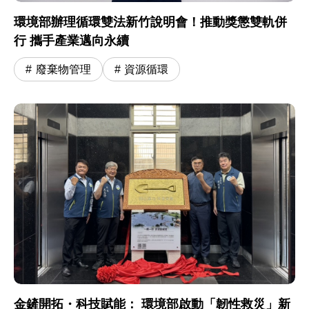
環境部辦理循環雙法新竹說明會！推動獎懲雙軌併
行 攜手產業邁向永續
廢棄物管理
資源循環
金鏟開拓・科技賦能： 環境部啟動「韌性救災」新