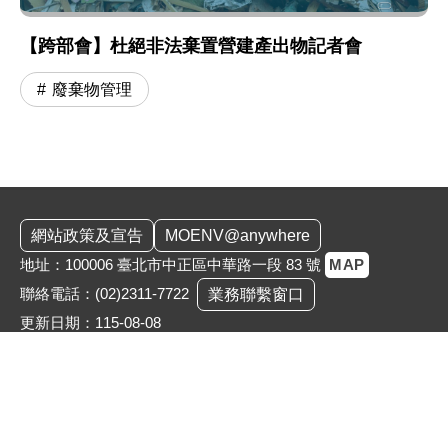
【跨部會】杜絕非法棄置營建產出物記者會
廢棄物管理
:::
網站政策及宣告
MOENV@anywhere
地址：100006 臺北市中正區中華路一段 83 號
MAP
聯絡電話：
(02)2311-7722
業務聯繫窗口
更新日期：115-08-08
「為維護機關安全，本部辦公大樓公共區域設有監視錄影
系統。相關影音資料之蒐集、處理與利用均恪遵《個人資
料保護法》，以保障您的個資與隱私。」