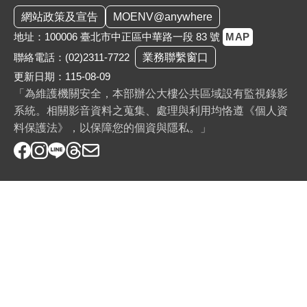
:::
網站政策及宣告
MOENV@anywhere
地址：100006 臺北市中正區中華路一段 83 號
MAP
聯絡電話：
(02)2311-7722
業務聯繫窗口
更新日期：115-08-09
「為維護機關安全，本部辦公大樓公共區域設有監視錄影
系統。相關影音資料之蒐集、處理與利用均恪遵《個人資
料保護法》，以保障您的個資與隱私。」