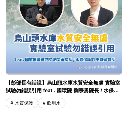
【彭部長有話說】烏山頭水庫水質安全無虞 實驗室
試驗勿錯誤引用 feat . 國環院 劉宗勇院長 / 水保司
王嶽斌司長
水質保護
飲用水