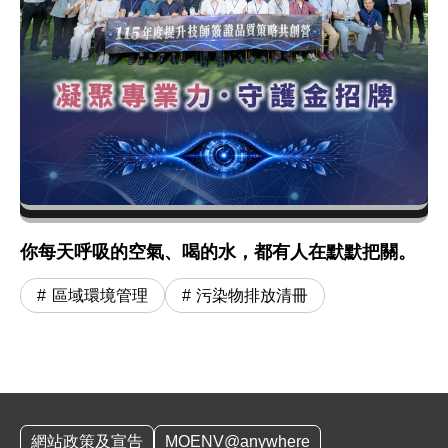
你每天呼吸的空氣、喝的水，都有人在默默把關。
區域環境管理
污染物排放清冊
:::
網站政策及宣告
MOENV@anywhere