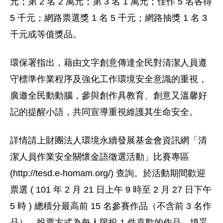
元；第 2 名 2 萬元；第 3 名 1 萬元；佳作 5 名各得
5 千元；網路票選獎 1 名 5 千元；網路抽獎 1 名 3
千元或等值獎品。
環保署指出，藉由文字創意傳達全民對清潔人員遵
守標準作業程序及強化工作環境安全意識的重視，
廣邀全民動動腦，參與創作具教育、創意又溫馨好
記的提醒小語，共同宣導重視維護其生命安全。
詳情請上財團法人環境永續發展基金會資訊網「清
潔人員作業安全關懷金語徵選活動」比賽專區
(http://tesd.e-homam.org/) 查詢。於活動期間歡迎
票選 ( 101 年 2 月 21 日上午 9 時至 2 月 27 日下午
5 時 ) 總積分最高前 15 名參賽作品（不含前 3 名作
品），投票方式為每人限投 1 件喜歡的作品，填妥