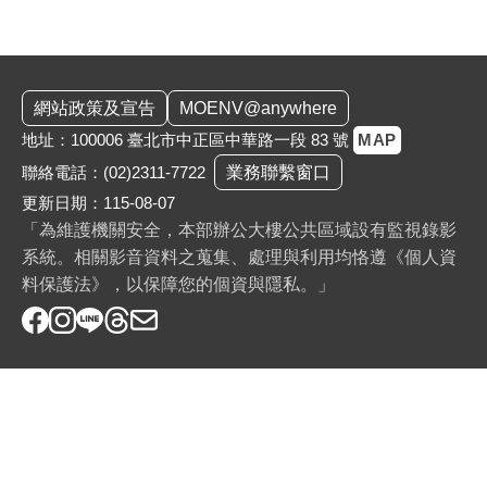
:::
網站政策及宣告
MOENV@anywhere
地址：100006 臺北市中正區中華路一段 83 號
MAP
聯絡電話：
(02)2311-7722
業務聯繫窗口
更新日期：115-08-07
「為維護機關安全，本部辦公大樓公共區域設有監視錄影
系統。相關影音資料之蒐集、處理與利用均恪遵《個人資
料保護法》，以保障您的個資與隱私。」