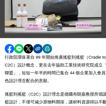
圖片說明：DSC_0709.JPG
分享至 Facebook
分享到 LINE
分享到 X
分享內容連結
列印本頁
行政院環保署自 99 年開始推廣搖籃到搖籃（Cradle to 
C2C）設計概念，更在去年協助工業技術研究院成立
聯盟」，短短一年半的時間已集合 44 個企業加入會
色設計理念配合的意願。
搖籃到搖籃（C2C）設計理念是德國布朗嘉教授所倡
籃設計，不僅可減少原物料開採，讓材料資源得以不