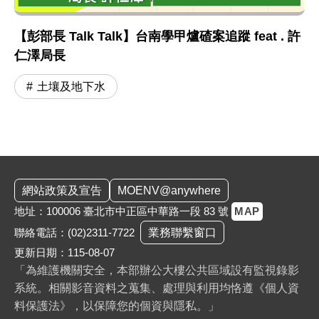
【彭部長 Talk Talk】台南學甲爐碴案追蹤 feat . 許
仁澤局長
土壤及地下水
:::
網站政策及宣告
MOENV@anywhere
地址：100006 臺北市中正區中華路一段 83 號
MAP
聯絡電話：
(02)2311-7722
業務聯繫窗口
更新日期：115-08-07
「為維護機關安全，本部辦公大樓公共區域設有監視錄影
系統。相關影音資料之蒐集、處理與利用均恪遵《個人資
料保護法》，以保障您的個資與隱私。」