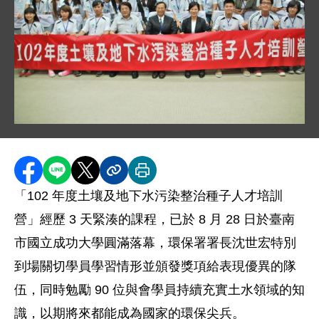
圖片說明：CSC_5314.JPG
分享至 Facebook
分享到 LINE
分享到 X
分享內容連結
列印本頁
「102 年度土壤及地下水污染整治種子人才培訓
營」經歷 3 天緊湊的課程，已於 8 月 28 日於臺南
市國立成功大學圓滿落幕，環保署署長沈世宏特別
到場關切學員學習情形並頒發獎項給表現優異的隊
伍，同時勉勵 90 位與會學員持續充實土水領域的知
識，以期將來都能成為國家的環保尖兵。