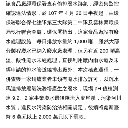
該食品廠經環保署查有偷排廢水跡象，經密集監控
確認違法情形，於 107 年 4 月 26 日半夜起，由環
保署聯合保七總隊第三大隊第二中隊及雲林縣環保
局執行聯合查處，環保署指出，這家食品廠設有廢
水處理設施，每日排放水量約 1,000 噸，雖然大部
分製程廢水已納入廢水廠處理，但另有近 200 噸高
溫、酸性廢水未經處理，直接利用廠內雨水道及未
經申請的排水管道繞排出廠外。本次稽查過程，一
併查獲一家鍋爐業者未領有廢水排放許可，以沉水
馬達排放廢氣洗滌塔產生之廢水，現場 pH 值檢測
達 9.2。2 家事業廢水最後匯流入虎尾溪，污染河川
水質，違反水污染防治法相關規定，後續將處新臺
幣 6 萬元以上 2,000 萬元以下罰款。