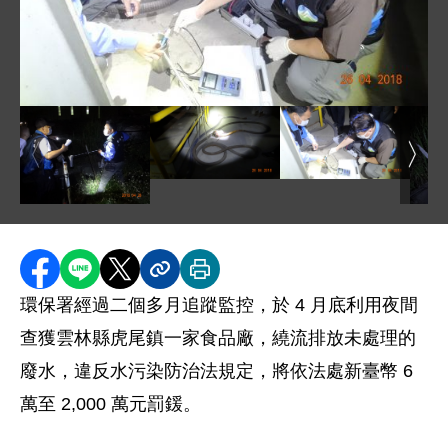
圖片說明：1070509 新聞相片 - 督察人員進行水質現場檢
圖片說明：1070509 新聞相片 - 用
圖片說明：1070509
圖片說明：1070509 新聞相片 - 環保人員釐清偷排廢水過
圖片
分享至 Facebook
分享到 LINE
分享到 X
分享內容連結
列印本頁
環保署經過二個多月追蹤監控，於 4 月底利用夜間
查獲雲林縣虎尾鎮一家食品廠，繞流排放未處理的
廢水，違反水污染防治法規定，將依法處新臺幣 6
萬至 2,000 萬元罰鍰。