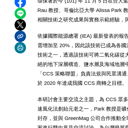
環保署於今 (101) 年 11 月 5 
分享至 Facebook
Rau 教授、哥倫比亞大學 Alissa Pa
分享到 LINE
相關技術之研究成果與實務示範經驗，
分享到 X
依據國際能源總署 (IEA) 最新發表的報
分享內容連結
需增加至 20%，因此該技術已成為各
列印本頁
技術之一，透過該技術可將二氧化碳從
絕的地下深層構造、鹽水層及海域地層中
「CCS 策略聯盟」負責法規與民眾溝
於 2020 年達成我國 CCS 商轉之目標。
本研討會主要交流之主題，為 CCS 眾
速風化法創始元老之一，Park 教授是礦
封存，並與 GreenMag 公司合作
家進行雙向意見交流討論，為台灣發展商