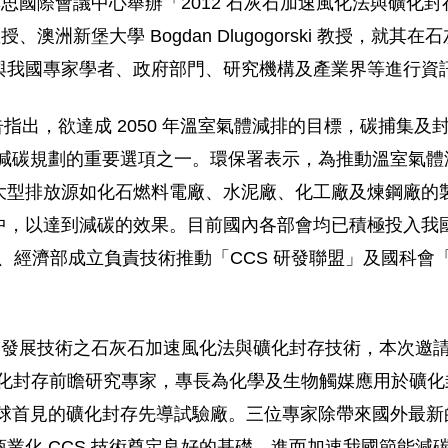
日在台大集思國際會議中心舉辦「2012 石灰石加速風化法與礦
rk 教授、澳洲新堡大學 Bogdan Dlugogorski 教
與我國專家學者、政府部門、研究機構及產業界等進行資
告指出，欲達成 2050 年溫室氣體減排的目標，碳捕集及封存
國減碳規劃的重要選項之一。環保署表示，為推動溫室氣體減
大型排放源如化石燃料電廠、水泥廠、化工廠及煉鋼廠的
，以達到減碳的效果。目前國內各部會均已積極投入我國 
通、經濟部成立負責技術推動「CCS 研發聯盟」及國科
多發展技術之石灰石加速風化法與礦化封存技術，本次邀請之國
化封存前瞻研究專家，專長為化學及生物觸媒應用於礦化封存，而
推動全球首見的礦化封存先導試驗廠。三位專家除帶來國外
業化 CCS 技術奠定良好的基礎，進而加速我國節能減