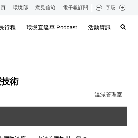
首頁
環境部
意見信箱
電子報訂閱
字級
:::
長行程
環境直達車 Podcast
活動資訊
碳技術
溫減管理室
圖片說明：DSC01748.JPG