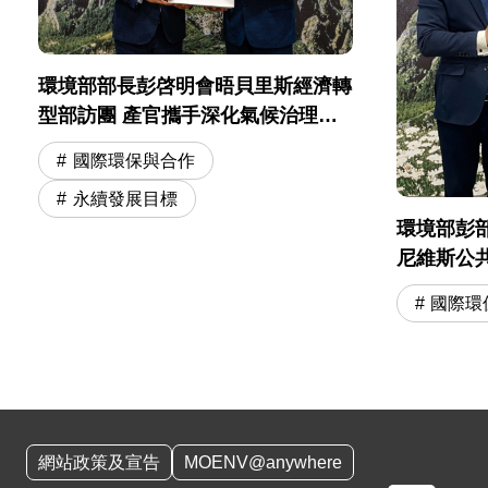
環境部部長彭啓明會晤貝里斯經濟轉
型部訪團 產官攜手深化氣候治理與
綠色轉型合作
國際環保與合作
永續發展目標
環境部彭
尼維斯公
團」盼持
國際環
:::
網站政策及宣告
MOENV@anywhere