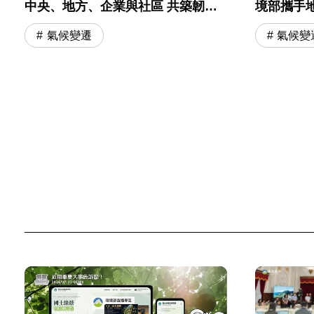
中央、地方、企業與社區 共築韌性
境部攜手
城市
氣候韌性
氣候變遷
氣候變