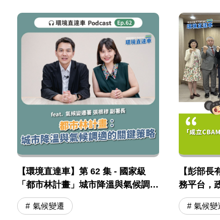
【環境直達車】第 62 集 - 國家級
【彭部長有
「都市林計畫」城市降溫與氣候調適
務平台，
的關鍵測略 feat . 氣候變遷署 張根
會
氣候變遷
氣候變
穆副署長