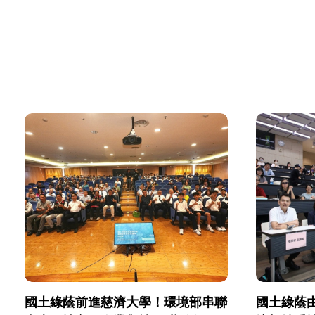
國土綠蔭前進慈濟大學！環境部串聯
國土綠蔭