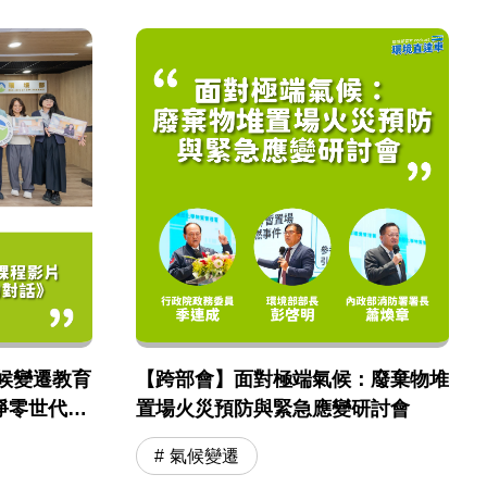
候變遷教育
【跨部會】面對極端氣候：廢棄物堆
 淨零世代的
置場火災預防與緊急應變研討會
劃
氣候變遷