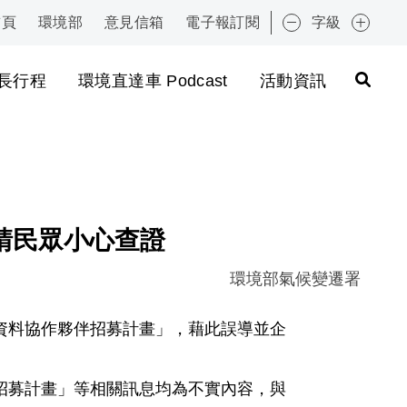
首頁
環境部
意見信箱
電子報訂閱
字級
:::
長行程
環境直達車 Podcast
活動資訊
請民眾小心查證
環境部氣候變遷署
資料協作夥伴招募計畫」，藉此誤導並企
招募計畫」等相關訊息均為不實內容，與