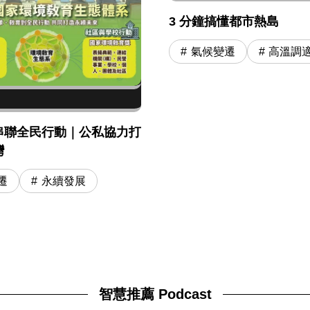
3 分鐘搞懂都市熱島
氣候變遷
高溫調
串聯全民行動｜公私協力打
灣
遷
永續發展
智慧推薦 Podcast