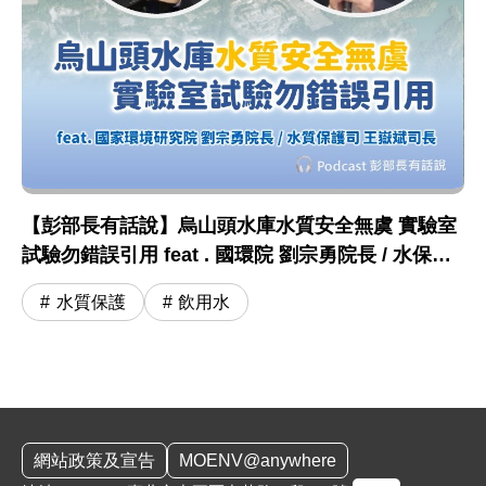
【彭部長有話說】烏山頭水庫水質安全無虞 實驗室
試驗勿錯誤引用 feat . 國環院 劉宗勇院長 / 水保司
王嶽斌司長
水質保護
飲用水
:::
網站政策及宣告
MOENV@anywhere