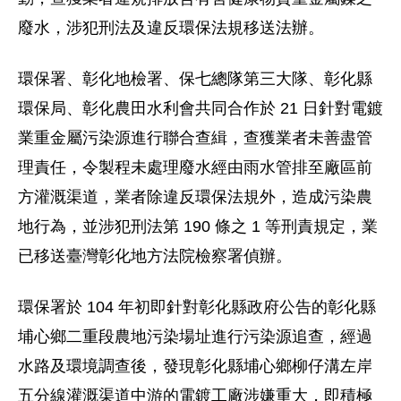
廢水，涉犯刑法及違反環保法規移送法辦。
環保署、彰化地檢署、保七總隊第三大隊、彰化縣
環保局、彰化農田水利會共同合作於 21 日針對電鍍
業重金屬污染源進行聯合查緝，查獲業者未善盡管
理責任，令製程未處理廢水經由雨水管排至廠區前
方灌溉渠道，業者除違反環保法規外，造成污染農
地行為，並涉犯刑法第 190 條之 1 等刑責規定，業
已移送臺灣彰化地方法院檢察署偵辦。
環保署於 104 年初即針對彰化縣政府公告的彰化縣
埔心鄉二重段農地污染場址進行污染源追查，經過
水路及環境調查後，發現彰化縣埔心鄉柳仔溝左岸
五分線灌溉渠道中游的電鍍工廠涉嫌重大，即積極