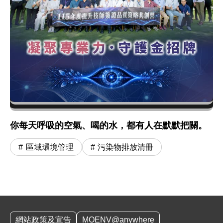
你每天呼吸的空氣、喝的水，都有人在默默把關。
區域環境管理
污染物排放清冊
:::
網站政策及宣告
MOENV@anywhere