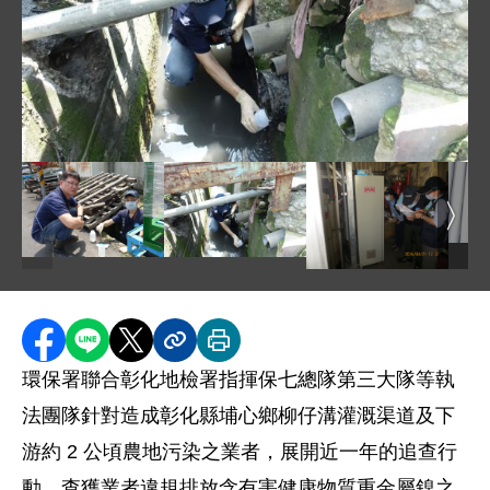
圖片說明：督察人員於事業雨水管進行廢水採樣檢測 .j
圖片
圖片說明：會同檢察官以快篩包確認事業排放廢水含高濃度
圖片說明：督察人員於事業雨水管進行廢
圖片說明：督察人員於
分享至 Facebook
分享到 LINE
分享到 X
分享內容連結
列印本頁
環保署聯合彰化地檢署指揮保七總隊第三大隊等執
法團隊針對造成彰化縣埔心鄉柳仔溝灌溉渠道及下
游約 2 公頃農地污染之業者，展開近一年的追查行
動，查獲業者違規排放含有害健康物質重金屬鎳之