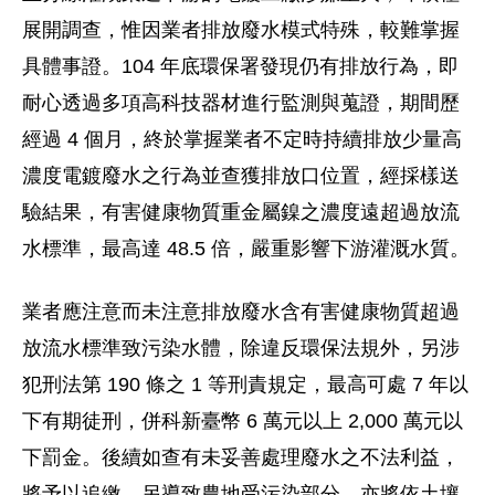
展開調查，惟因業者排放廢水模式特殊，較難掌握
具體事證。104 年底環保署發現仍有排放行為，即
耐心透過多項高科技器材進行監測與蒐證，期間歷
經過 4 個月，終於掌握業者不定時持續排放少量高
濃度電鍍廢水之行為並查獲排放口位置，經採樣送
驗結果，有害健康物質重金屬鎳之濃度遠超過放流
水標準，最高達 48.5 倍，嚴重影響下游灌溉水質。
業者應注意而未注意排放廢水含有害健康物質超過
放流水標準致污染水體，除違反環保法規外，另涉
犯刑法第 190 條之 1 等刑責規定，最高可處 7 年以
下有期徒刑，併科新臺幣 6 萬元以上 2,000 萬元以
下罰金。後續如查有未妥善處理廢水之不法利益，
將予以追繳。另導致農地受污染部分，亦將依土壤