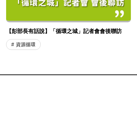
【彭部長有話說】「循環之城」記者會會後聯訪
資源循環
:::
網站政策及宣告
MOENV@anywhere
地址：100006 臺北市中正區中華路一段 83 號
MAP
聯絡電話：
(02)2311-7722
業務聯繫窗口
更新日期：115-08-07
「為維護機關安全，本部辦公大樓公共區域設有監視錄影
系統。相關影音資料之蒐集、處理與利用均恪遵《個人資