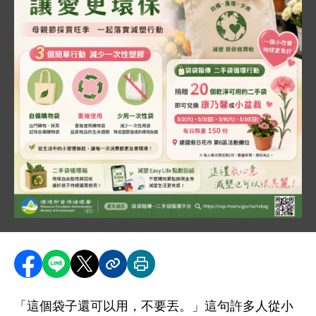
圖片說明：1150430 母親節出門帶袋圖卡 .png
這是一張環境部宣導母親節採買減塑的圖卡。主視覺為一人
分享至 Facebook
分享到 LINE
分享到 X
分享內容連結
列印本頁
「這個袋子還可以用，不要丟。」這句許多人從小