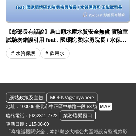
【彭部長有話說】烏山頭水庫水質安全無虞 實驗室
試驗勿錯誤引用 feat . 國環院 劉宗勇院長 / 水保司
王嶽斌司長
水質保護
飲用水
:::
網站政策及宣告
MOENV@anywhere
地址：100006 臺北市中正區中華路一段 83 號
MAP
聯絡電話：
(02)2311-7722
業務聯繫窗口
更新日期：115-08-09
「為維護機關安全，本部辦公大樓公共區域設有監視錄影