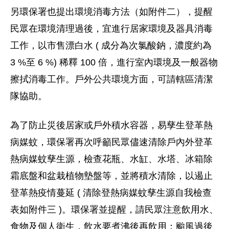
另環保署也提出環境消毒方法（如附件二），提醒
民眾在環境清理過後，宜進行居家環境及器具消毒
工作，以市售漂白水 ( 成分為次氯酸鈉，濃度約為
3 %至 6 %) 稀釋 100 倍，進行室內環境及一般器物
擦拭消毒工作。戶外公共環境方面，可請轄區清潔
隊協助。
為了防止災後居家或戶外積水容器，易孳生登革熱
病媒蚊，環保署再次呼籲民眾儘速清除戶內外登革
熱病媒蚊孳生源，檢查花瓶、水缸、水塔、冰箱除
霜底盤和盆栽植物墊盤等，並將積水清除，以遏止
登革熱疫情蔓延 ( 清除登熱病媒蚊孳生源自我檢查
表如附件三 )。環保署並提醒，請民眾注意飲用水、
食物及個人衛生，飲水要煮沸後再飲用；颱風過後