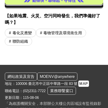
【如果地震、火災、空污同時發生，我們準備好了
嗎？】
毒化災應變
毒物管理及環境衛生用
聯防組織
:::
網站政策及宣告
MOENV@anywhere
地址：100006 臺北市中正區中華路一段 83 號
MAP
聯絡電話：
(02)2311-7722
業務聯繫窗口
更新日期：115-08-06
「為維護機關安全，本部辦公大樓公共區域設有監視錄影