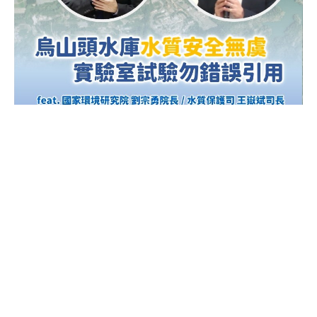
【彭部長有話說】烏山頭水庫水質安全無虞 實驗室
試驗勿錯誤引用 feat . 國環院 劉宗勇院長 / 水保司
王嶽斌司長
水質保護
飲用水
:::
網站政策及宣告
MOENV@anywhere