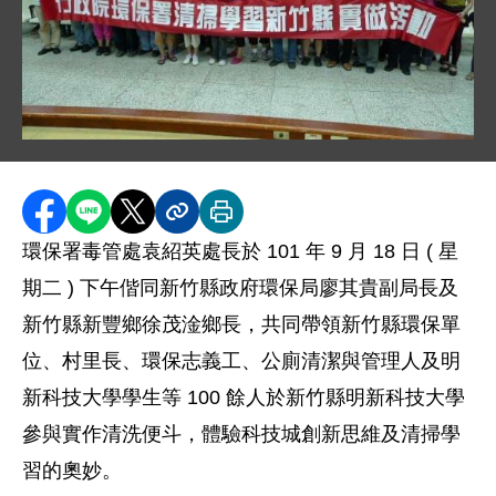
圖片說明：1.jpg
分享至 Facebook
分享到 LINE
分享到 X
分享內容連結
列印本頁
環保署毒管處袁紹英處長於 101 年 9 月 18 日 ( 星
期二 ) 下午偕同新竹縣政府環保局廖其貴副局長及
新竹縣新豐鄉徐茂淦鄉長，共同帶領新竹縣環保單
位、村里長、環保志義工、公廁清潔與管理人及明
新科技大學學生等 100 餘人於新竹縣明新科技大學
參與實作清洗便斗，體驗科技城創新思維及清掃學
習的奧妙。