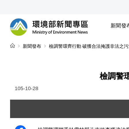
前往中央內容區塊
新聞發
環境部新聞專區
:::
新聞發布
檢調警環齊行動 破獲合法掩護非法之
檢調警
105-10-28
圖片說明：1051028 新聞照片 4