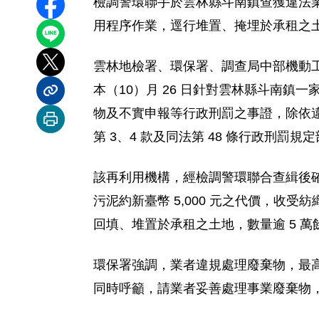
檢調警環聯手於雲林縣斗南鎮查獲違法
分享至 Facebook
用程序作業，逕行堆置、掩埋於承租之
分享到 LINE
雲林地檢署、環保署、調查局中部機動
分享到 X
本（10）月 26 日針對雲林縣斗南
分享內容連結
物及不實申報等行政刑罰之事證，除依違
列印本頁
第 3、4 款及同法第 48 條行政刑
該再利用機構，經檢調警環聯合查緝後確
污泥約新臺幣 5,000 元之代價，
回填、堆置於承租之土地，數量逾 5 
環保署強調，業者違規處理廢棄物，最高
同時呼籲，請業者妥善處理事業廢棄物