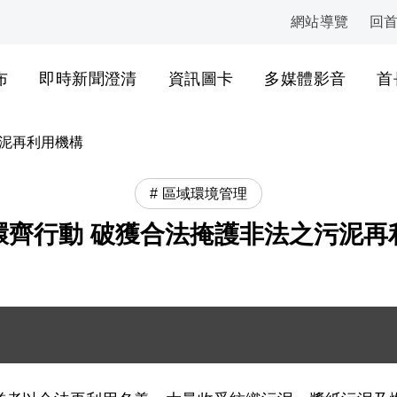
網站導覽
回
:::
布
即時新聞澄清
資訊圖卡
多媒體影音
首
污泥再利用機構
區域環境管理
環齊行動 破獲合法掩護非法之污泥再
 - 清點未妥善處理之廢棄物 .jpg