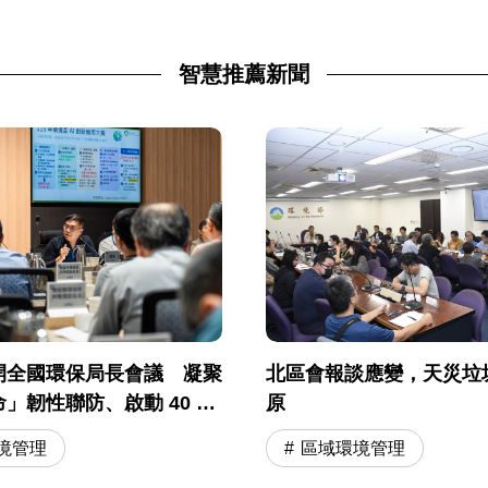
智慧推薦新聞
開全國環保局長會議 凝聚
北區會報談應變，天災垃
」韌性聯防、啟動 40 度
原
會調適
境管理
區域環境管理