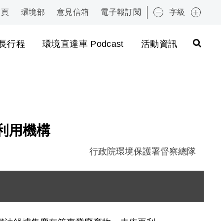
首頁
環境部
意見信箱
電子報訂閱
字級
:::
長行程
環境直達車 Podcast
活動資訊
利用機構
行政院環境保護署督察總隊
圖片說明：1051028 新聞照片 1 - 以怪手開挖填埋之廢
圖片說明：1051028 新聞照片 2 - 督察人員進行採樣 .
圖片說明：1051028 新聞照片 3 - 租地填埋未妥善處理
圖片說明：1051028 新聞照片 4 - 清點未妥善處理之廢