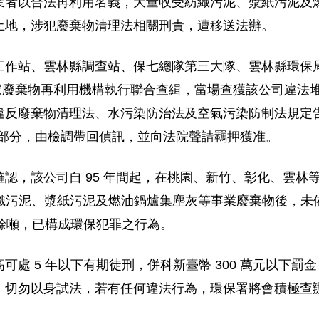
業者以合法再利用名義，大量收受紡織污泥、漿紙污泥及
土地，涉犯廢棄物清理法相關刑責，遭移送法辦。
工作站、雲林縣調查站、保七總隊第三大隊、雲林縣環保
鎮一家廢棄物再利用機構執行聯合查緝，當場查獲該公司違
反廢棄物清理法、水污染防治法及空氣污染防制法規定告發
罰規定部分，由檢調帶回偵訊，並向法院聲請羈押獲准。
認，該公司自 95 年間起，在桃園、新竹、彰化、雲林
收受紡織污泥、漿紙污泥及燃油鍋爐集塵灰等事業廢棄物後，
萬餘噸，已構成環保犯罪之行為。
可處 5 年以下有期徒刑，併科新臺幣 300 萬元以下
，切勿以身試法，若有任何違法行為，環保署將會積極查