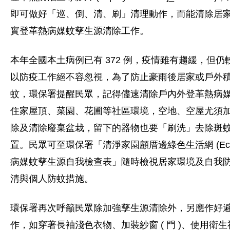
即可做好「巡、倒、清、刷」清理動作，而能清除居
實登革熱病媒蚊孳生源清除工作。
本年全國本土病例已有 372 例，疫情雖有趨緩，但
以防疫工作絕不容忽視，為了防止豪雨後居家或戶外
蚊，環保署提醒民眾，記得儘速清除戶內外登革熱病
住家屋頂、菜園、花圃等社區環境，空地、空屋尤須
除及清除廢棄盆栽，留下的器物也要「刷洗」去除斑
置。民眾可至環保署「清淨家園顧厝邊綠色生活網 (Eco
病媒蚊孳生源自我檢查表」隨時檢視居家環境及自我
清與個人防蚊措施。
環保署再次呼籲民眾除加強孳生源清除外，另應作好
作，如穿著長袖淺色衣物、加裝紗窗 ( 門 )、使用衛