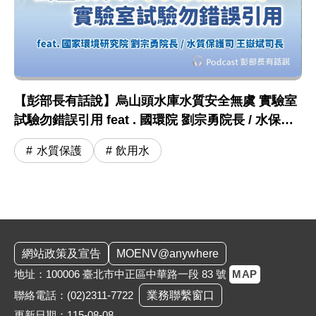
【彭部長有話說】烏山頭水庫水質安全無虞 實驗室
試驗勿錯誤引用 feat . 國環院 劉宗勇院長 / 水保司
王嶽斌司長
水質保護
飲用水
:::
網站政策及宣告
MOENV@anywhere
地址：100006 臺北市中正區中華路一段 83 號
MAP
聯絡電話：
(02)2311-7722
業務聯繫窗口
更新日期：115-08-08