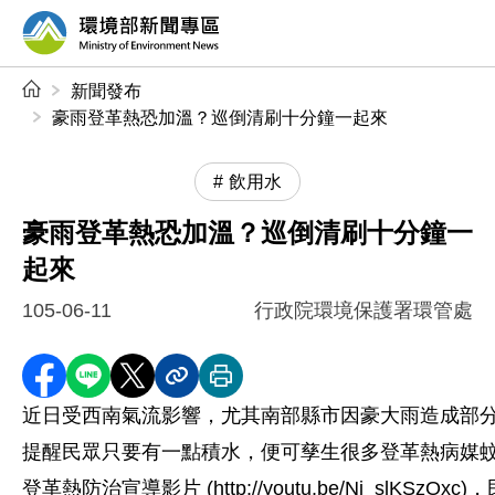
前往中央內容區塊
環境部新聞專區
:::
新聞發布
豪雨登革熱恐加溫？巡倒清刷十分鐘一起來
飲用水
豪雨登革熱恐加溫？巡倒清刷十分鐘一
起來
105-06-11
行政院環境保護署環管處
分享至 Facebook
分享到 LINE
分享到 X
分享內容連結
列印本頁
近日受西南氣流影響，尤其南部縣市因豪大雨造成部
提醒民眾只要有一點積水，便可孳生很多登革熱病媒
登革熱防治宣導影片 (http://youtu.be/Nj_slKSzO