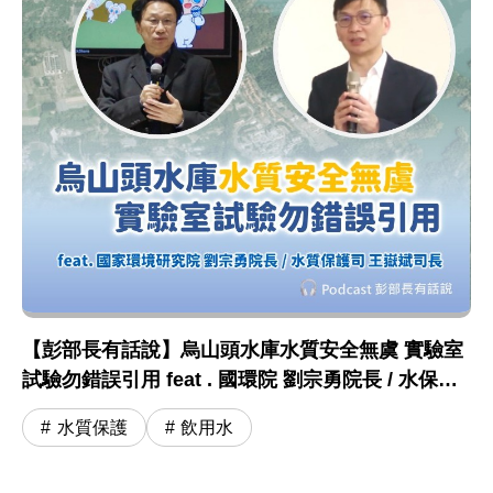
【彭部長有話說】烏山頭水庫水質安全無虞 實驗室
試驗勿錯誤引用 feat . 國環院 劉宗勇院長 / 水保司
王嶽斌司長
水質保護
飲用水