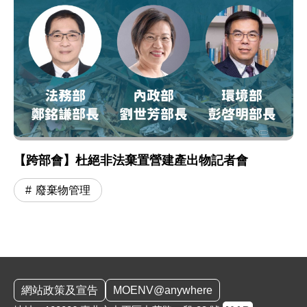
【跨部會】杜絕非法棄置營建產出物記者會
廢棄物管理
:::
網站政策及宣告
MOENV@anywhere