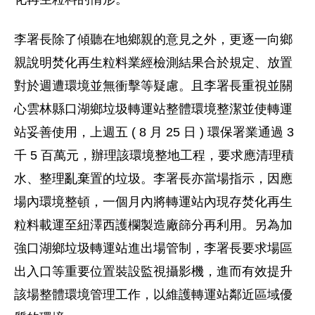
李署長除了傾聽在地鄉親的意見之外，更逐一向鄉
親說明焚化再生粒料業經檢測結果合於規定、放置
對於週遭環境並無衝擊等疑慮。且李署長重視並關
心雲林縣口湖鄉垃圾轉運站整體環境整潔並使轉運
站妥善使用，上週五 ( 8 月 25 日 ) 環保署業通過 3
千 5 百萬元，辦理該環境整地工程，要求應清理積
水、整理亂棄置的垃圾。李署長亦當場指示，因應
場內環境整頓，一個月內將轉運站內現存焚化再生
粒料載運至紐澤西護欄製造廠篩分再利用。另為加
強口湖鄉垃圾轉運站進出場管制，李署長要求場區
出入口等重要位置裝設監視攝影機，進而有效提升
該場整體環境管理工作，以維護轉運站鄰近區域優