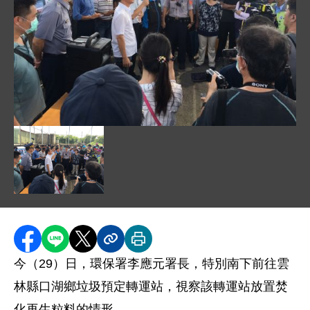
圖片說明：1060829 新聞相片 - 李應元署長面對口湖鄉
圖片說明：1060829 新聞相片 - 李應元署長面對口湖鄉
分享至 Facebook
分享到 LINE
分享到 X
分享內容連結
列印本頁
今（29）日，環保署李應元署長，特別南下前往雲
林縣口湖鄉垃圾預定轉運站，視察該轉運站放置焚
化再生粒料的情形。