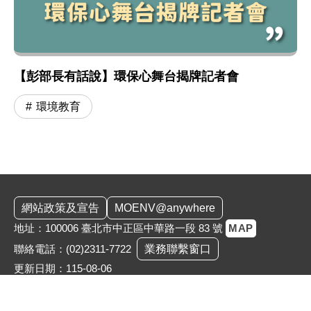
【彭部長有話說】環保心舞台揭牌記者會
環境教育
:::
網站政策及宣告
MOENV@anywhere
地址：100006 臺北市中正區中華路一段 83 號
MAP
聯絡電話：
(02)2311-7722
業務聯繫窗口
更新日期：115-08-06
「為維護機關安全，本部辦公大樓公共區域設有監視錄影
系統。相關影音資料之蒐集、處理與利用均恪遵《個人資