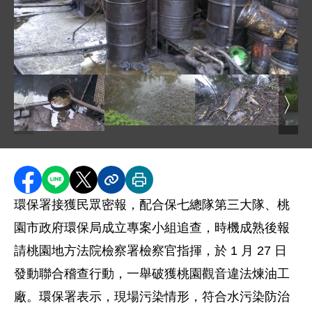
圖片說明：廠內油污遍佈 .jpg
圖片說明：死魚 .jpg
圖片說明：死鳥 .jpg
圖片
圖片說明：放流口 .jpg
分享至 Facebook
分享到 LINE
分享到 X
分享內容連結
列印本頁
環保署接獲民眾密報，配合保七總隊第三大隊、桃
園市政府環保局成立專案小組追查，時機成熟後報
請桃園地方法院檢察署檢察官指揮，於 1 月 27 日
發動聯合稽查行動，一舉破獲桃園觀音違法煉油工
廠。環保署表示，現場污染情形，符合水污染防治