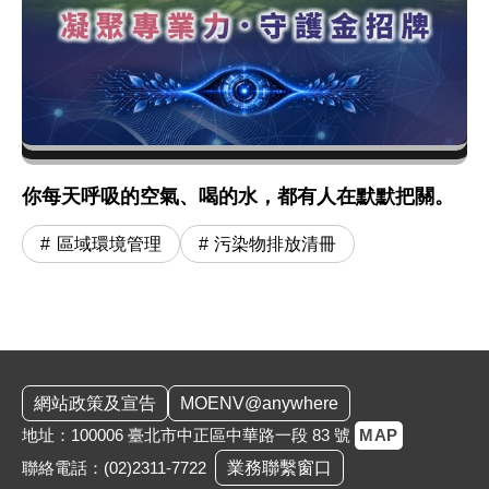
你每天呼吸的空氣、喝的水，都有人在默默把關。
區域環境管理
污染物排放清冊
:::
網站政策及宣告
MOENV@anywhere
地址：100006 臺北市中正區中華路一段 83 號
MAP
聯絡電話：
(02)2311-7722
業務聯繫窗口