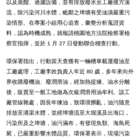
以及蒸餾、過濾設備，並有排放廢水至工廠後方溪
流，除污染河川水體，毗鄰之埤塘有受油漬嚴重污
染情形。在專案小組用心追查，彙整分析蒐證資
料，認為時機成熟，就報請桃園地方法院檢察署檢
察官指揮，並於 1 月 27 日發動聯合稽查行動。
環保署指出，行動當天查獲有一輛槽車載運廢油至
工廠處理，工廠李姓負責人年近 80 歲，多年來向外
界收購廢機油、廢潤滑油，經加熱提煉、油水分離
後，販賣至一般工地做為次級潤滑用油牟利。該工
廠管線雜處，因長年煉油，致環境髒亂，油污隨意
排放至溝渠水體，並經埤塘流至大堀溪及出海口，
污染所及之埤塘，油污滿布，有發現魚類、海鳥死
屍，已嚴重影響水體品質。環保署表示，現場污染