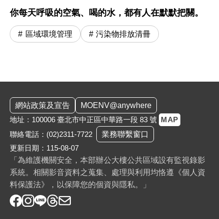
你每天呼吸的空氣、喝的水，都有人在默默把關。
區域環境管理
污染物排放清冊
:::
網站政策及宣告
MOENV@anywhere
地址：100006 臺北市中正區中華路一段 83 號
MAP
聯絡電話：
(02)2311-7722
業務聯繫窗口
更新日期：115-08-07
「為維護機關安全，本部辦公大樓公共區域設有監視錄影
系統。相關影音資料之蒐集、處理與利用均恪遵《個人資
料保護法》，以保障您的個資與隱私。」