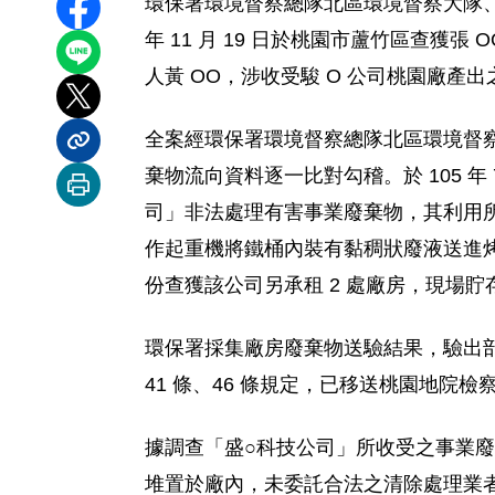
環保署環境督察總隊北區環境督察大隊、
分享至 Facebook
年 11 月 19 日於桃園市蘆竹區查獲
分享到 LINE
人黃 OO，涉收受駿 O 公司桃園廠產
分享到 X
全案經環保署環境督察總隊北區環境督察
分享內容連結
棄物流向資料逐一比對勾稽。於 105 
列印本頁
司」非法處理有害事業廢棄物，其利用所
作起重機將鐵桶內裝有黏稠狀廢液送進烤箱
份查獲該公司另承租 2 處廠房，現場貯存
環保署採集廠房廢棄物送驗結果，驗出
41 條、46 條規定，已移送桃園地院檢
據調查「盛○科技公司」所收受之事業廢
堆置於廠內，未委託合法之清除處理業者處