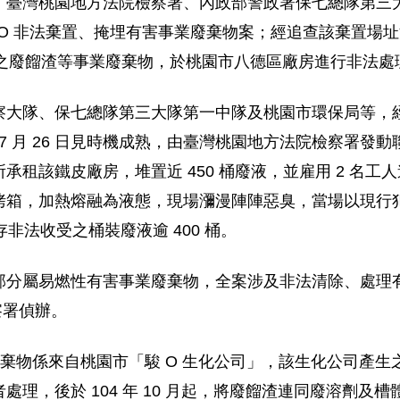
臺灣桃園地方法院檢察署、內政部警政署保七總隊第三大
張 OO 非法棄置、掩埋有害事業廢棄物案；經追查該棄置場
出之廢餾渣等事業廢棄物，於桃園市八德區廠房進行非法處理，
大隊、保七總隊第三大隊第一中隊及桃園市環保局等，經
年 7 月 26 日見時機成熟，由臺灣桃園地方法院檢察署
承租該鐵皮廠房，堆置近 450 桶廢液，並雇用 2 名
，加熱熔融為液態，現場瀰漫陣陣惡臭，當場以現行犯將 3 
非法收受之桶裝廢液逾 400 桶。
部分屬易燃性有害事業廢棄物，全案涉及非法清除、處理
察署偵辦。
棄物係來自桃園市「駿 O 生化公司」，該生化公司產
理，後於 104 年 10 月起，將廢餾渣連同廢溶劑及