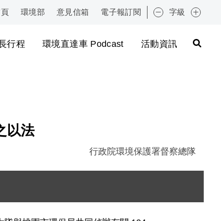
首頁
環境部
意見信箱
電子報訂閱
字級
:::
長行程
環境直達車 Podcast
活動資訊
之以法
行政院環境保護署督察總隊
圖片說明：加熱烘箱及攪拌設備 .jpg
圖片說明：廠房內廢棄物堆置情形 .jpg
圖片說明：現場採樣情形 2.JPG
圖片說明：黏稠狀之蒸餾塔廢餾渣 1.jpg
圖片說明：黏稠狀之蒸餾塔廢餾渣 2.JPG