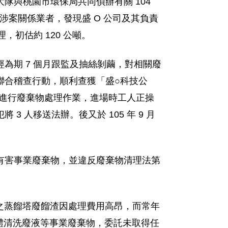
隊與桃園市環保局共同偵辦有關 104
址涉案關係業者，發現盛 O 公司及其負責
初估約 120 公噸。
為期 7 個月跟監及抽絲剝繭，對相關廢
發動聯合稽查行動，順利查獲「盛○科技公
工人進行廢棄物處理作業，進場時工人正操
人移送法辦。後又於 105 年 9 月
有害事業廢棄物，並違反廢棄物清理法第
生之蒸餾塔廢餾渣因處理費用高昂，而常年
槽體清洗廢液等事業廢棄物，委託未取得任