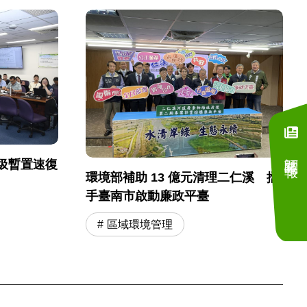
訂閱電子報
圾暫置速復
環境部補助 13 億元清理二仁溪 攜
手臺南市啟動廉政平臺
區域環境管理