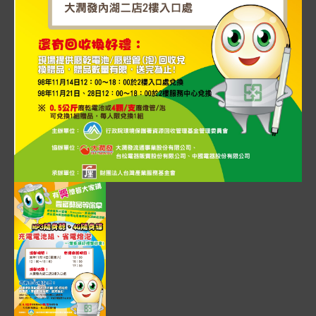
圖片說明：981120 業者自發辦理廢電池、廢照明光源回
此為一張直式宣傳展板，上方繪有擬人化的電池與燈泡卡通