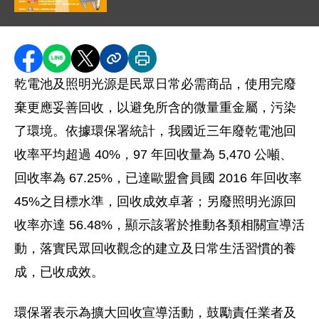
圖片說明：981120 業者自發辦理廢電池、廢照明光源回
海報背景為黃色放射狀圖案與藍色地球圖樣，左上方有電池造型卡
分享至 Facebook
分享到 LINE
分享到 X
分享內容連結
列印本頁
乾電池及照明光源是民眾日常必需商品，使用完廢
棄更應妥善回收，以避免所含的微量重金屬，污染
了環境。依據環保署統計，我國近三年廢乾電池回
收率平均超過 40%，97 年回收量為 5,470 公噸、
回收率為 67.25%，已達歐盟會員國 2016 年回收率
45%之目標水準，回收成效卓著；另廢照明光源回
收率亦達 56.48%，顯示該署於推動各類相關宣導活
動，落實民眾回收觀念的建立及日常生活習慣的養
成，已收成效。
環保署表示為擴大回收宣導活動，鼓勵責任業者及