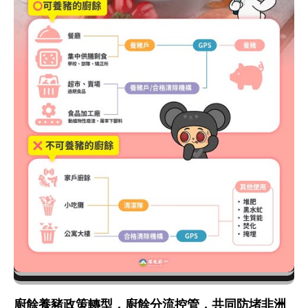
廚餘養豬政策轉型，廚餘分流控管，共同防堵非洲