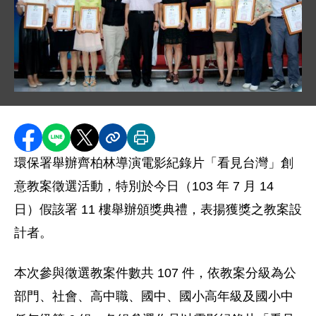
圖片說明：DSC_0937.JPG
分享至 Facebook
分享到 LINE
分享到 X
分享內容連結
列印本頁
環保署舉辦齊柏林導演電影紀錄片「看見台灣」創
意教案徵選活動，特別於今日（103 年 7 月 14
日）假該署 11 樓舉辦頒獎典禮，表揚獲獎之教案設
計者。
本次參與徵選教案件數共 107 件，依教案分級為公
部門、社會、高中職、國中、國小高年級及國小中