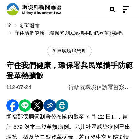
前往中央內容區塊
環境部新聞專區
:::
新聞發布
守住我們健康，環保署與民眾攜手防範登革熱擴散
區域環境管理
守住我們健康，環保署與民眾攜手防範
登革熱擴散
112-07-24
行政院環境保護署督察總隊
分享至 Facebook
分享到 LINE
分享到 X
分享內容連結
列印本頁
衛福部疾病管制署公布國內截至 7 月 22 日止，累
計 579 例本土登
革熱病例。尤其社區感染病例已出
現第一型及第二型登革病毒，
若再發生交互感染情