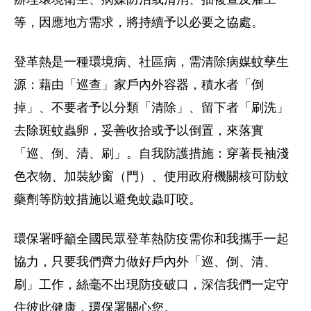
等，因應地方需求，將持續予以必要之協處。
登革熱是一種環境病、社區病，需清除病媒蚊孳生
源：藉由「巡查」
家戶內外容器，積水者「倒
掉」、不要者予以分類「清除」、
留下者「刷洗」
去除斑蚊蟲卵，妥善收拾或予以倒置，來落實
「巡、
倒、清、刷」。自我防護措施：穿著長袖淺
色衣物、加裝紗窗（門）
、使用政府機關核可防蚊
藥劑等防蚊措施以避免蚊蟲叮咬。
環保署呼籲全國民眾登革熱防疫需你和我攜手一起
協力，
只要我們齊力做好戶內外「巡、倒、清、
刷」工作，
絲毫不出現防疫破口，深信我們一定守
住彼此健康，環保署關心您。