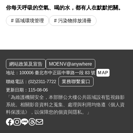
你每天呼吸的空氣、喝的水，都有人在默默把關。
區域環境管理
污染物排放清冊
:::
網站政策及宣告
MOENV@anywhere
地址：100006 臺北市中正區中華路一段 83 號
MAP
聯絡電話：
(02)2311-7722
業務聯繫窗口
更新日期：115-08-06
「為維護機關安全，本部辦公大樓公共區域設有監視錄影
系統。相關影音資料之蒐集、處理與利用均恪遵《個人資
料保護法》，以保障您的個資與隱私。」