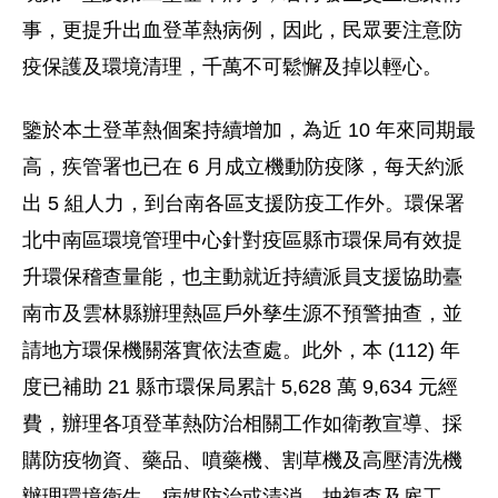
事，更提升出血登革熱病例，因此，
民眾要注意防
疫保護及環境清理，千萬不可鬆懈及掉以輕心。
鑒於本土登革熱個案持續增加，為近 10 年來同期最
高，
疾管署也已在 6 月成立機動防疫隊，每天約派
出 5 組人力，
到台南各區支援防疫工作外。
環保署
北中南區環境管理中心針對疫區縣市環保局有效提
升環保稽查
量能，
也主動就近持續派員支援協助臺
南市及雲林縣辦理熱區戶外孳生源不
預警抽查，並
請地方環保機關落實依法查處。此外，本 (112) 年
度已補助 21 縣市環保局累計 5,628 萬 9,634 元經
費，
辦理各項登革熱防治相關工作如衛教宣導、採
購防疫物資、藥品、
噴藥機、割草機及高壓清洗機
辦理環境衛生、病媒防治或清消、
抽複查及雇工