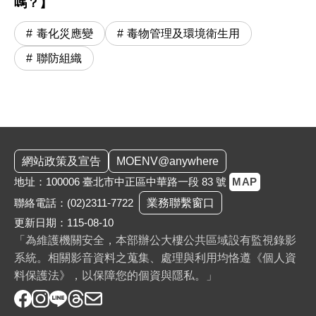
嗎？】
毒化災應變
毒物管理及環境衛生用
聯防組織
:::
網站政策及宣告
MOENV@anywhere
地址：100006 臺北市中正區中華路一段 83 號
MAP
聯絡電話：
(02)2311-7722
業務聯繫窗口
更新日期：115-08-10
「為維護機關安全，本部辦公大樓公共區域設有監視錄影
系統。相關影音資料之蒐集、處理與利用均恪遵《個人資
料保護法》，以保障您的個資與隱私。」