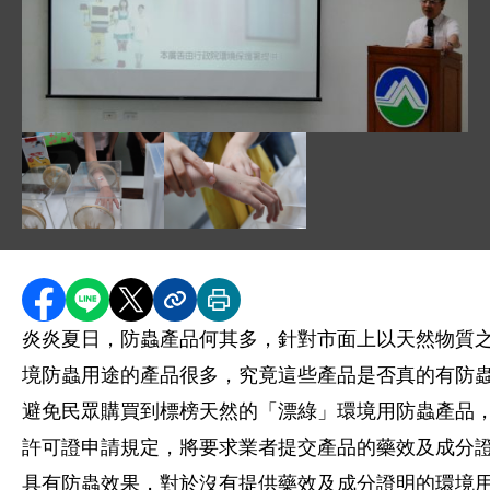
圖片說明：DSC_0024.JPG
圖片說明：DSC_0049.JPG
圖片說明：DSC_0080.JPG
分享至 Facebook
分享到 LINE
分享到 X
分享內容連結
列印本頁
炎炎夏日，防蟲產品何其多，針對市面上以天然物質
境防蟲用途的產品很多，究竟這些產品是否真的有防
避免民眾購買到標榜天然的「漂綠」環境用防蟲產品
許可證申請規定，將要求業者提交產品的藥效及成分
具有防蟲效果，對於沒有提供藥效及成分證明的環境