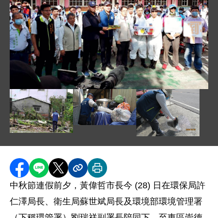
圖片說明：環管署劉瑞祥副署長 ( 左 5)、黃偉哲市長 ( 左 
圖片說明：巡檢屋後巷等容易疏忽的地點 
圖片說明：中央權管空地孳生源巡查 .jpg
圖片說明：家戶內外容
分享至 Facebook
分享到 LINE
分享到 X
分享內容連結
列印本頁
中秋節連假前夕，黃偉哲市長今 (28) 日在環保局許
仁澤局長、衛生局蘇世斌局長及環境部環境管理署
（下稱環管署）劉瑞祥副署長陪同下，至東區崇德