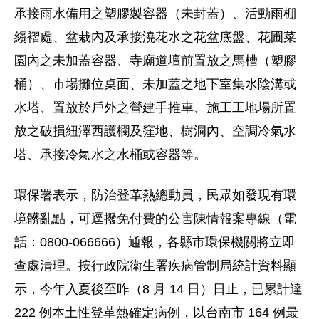
承接雨水備用之塑膠製容器（未封蓋）、活動雨棚
縐褶處、盆栽內及承接澆花水之花盆底盤、花圃菜
園內之未加蓋容器、寺廟道壇前置放之馬槽（塑膠
桶）、市場攤位桌面、未加蓋之地下室集水陰溝或
水塔、置放於戶外之營建手推車、施工工地場所置
放之破損紐澤西護欄及窪地、樹洞內、空調冷氣水
塔、承接冷氣水之水桶或容器等。
環保署表示，防治登革熱總動員，民眾如發現有環
境髒亂點，可逕撥免付費的公害陳情報案專線（電
話：0800-066666）通報，各縣市環保機關將立即
查處清理。按行政院衛生署疾病管制局統計資料顯
示，今年入夏後至昨（8 月 14 日）日止，已累計達
222 例本土性登革熱確定病例，以台南市 164 例最