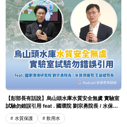
【彭部長有話說】烏山頭水庫水質安全無虞 實驗室
試驗勿錯誤引用 feat . 國環院 劉宗勇院長 / 水保司
王嶽斌司長
水質保護
飲用水