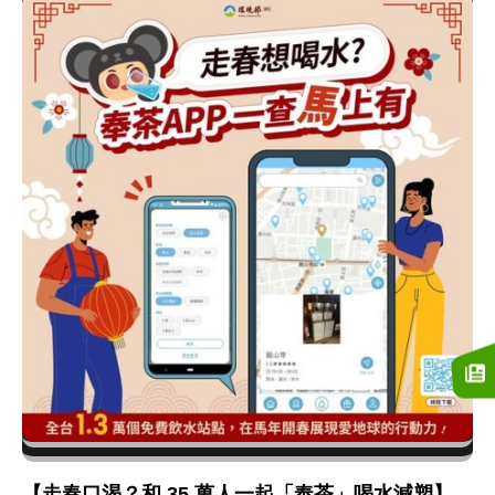
【走春口渴？和 35 萬人一起「奉茶」喝水減塑】