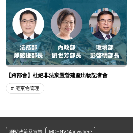
【跨部會】杜絕非法棄置營建產出物記者會
廢棄物管理
:::
網站政策及宣告
MOENV@anywhere