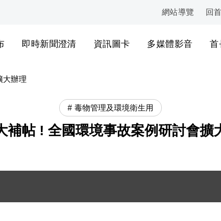
網站導覽
回
:::
布
即時新聞澄清
資訊圖卡
多媒體影音
首
擴大辦理
毒物管理及環境衛生用
大補帖 ! 全國環境事故案例研討會擴
影 .JPG