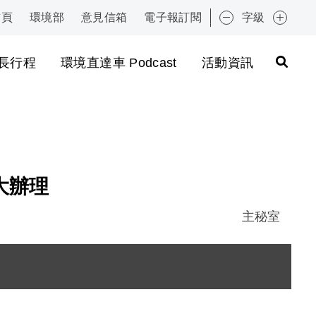
首頁
環境部
意見信箱
電子報訂閱
字級
:::
長行程
環境直達車 Podcast
活動資訊
大辦理
主秘室
圖片說明：陳副局長淑玲致詞 .JPG
圖片說明：現場與會來賓 .JPG