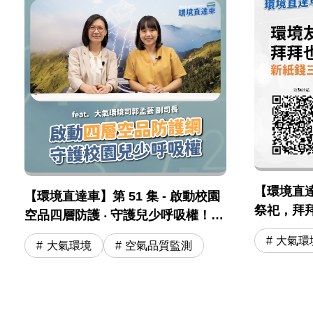
【環境直達車
【環境直達車】第 51 集 - 啟動校園
祭祀，拜
空品四層防護 ‧ 守護兒少呼吸權！
三燒」及
feat. 大氣司 郭孟芸副司長
大氣環
大氣環境
空氣品質監測