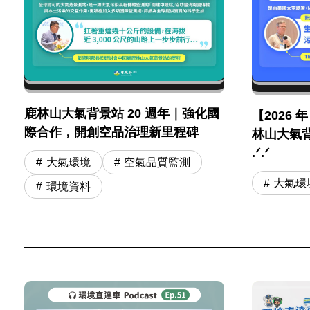
鹿林山大氣背景站 20 週年｜強化國
【2026 
際合作，開創空品治理新里程碑
林山大氣背
.ᐟ.ᐟ
大氣環境
空氣品質監測
大氣環
環境資料