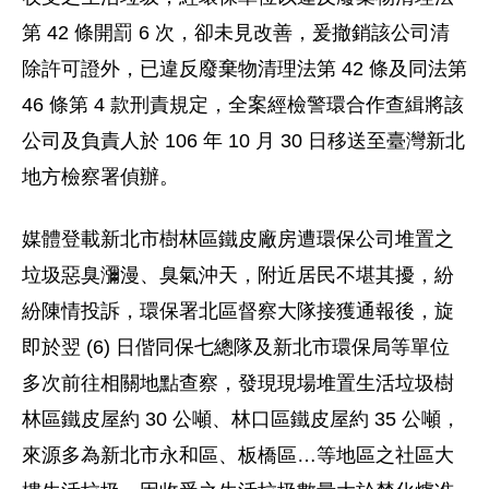
第 42 條開罰 6 次，卻未見改善，爰撤銷該公司清
除許可證外，已違反廢棄物清理法第 42 條及同法第
46 條第 4 款刑責規定，全案經檢警環合作查緝將該
公司及負責人於 106 年 10 月 30 日移送至臺灣新北
地方檢察署偵辦。
媒體登載新北市樹林區鐵皮廠房遭環保公司堆置之
垃圾惡臭瀰漫、臭氣沖天，附近居民不堪其擾，紛
紛陳情投訴，環保署北區督察大隊接獲通報後，旋
即於翌 (6) 日偕同保七總隊及新北市環保局等單位
多次前往相關地點查察，發現現場堆置生活垃圾樹
林區鐵皮屋約 30 公噸、林口區鐵皮屋約 35 公噸，
來源多為新北市永和區、板橋區…等地區之社區大