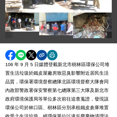
圖片說明：會同保七總隊聯合查察不肖清除業者林口區鐵皮
圖片說明：會同保七總隊聯合查察不肖清除業者林口區鐵皮
圖片
圖片說明：會同保七總隊聯合查察不肖
圖片說明：林口區現場
分享至 Facebook
分享到 LINE
分享到 X
分享內容連結
列印本頁
106 年 9 月 5 日媒體登載新北市樹林區環保公司堆
置生活垃圾於鐵皮屋廠房致惡臭影響附近居民生活
品質，環保署環境督察總隊北區環境督察大隊會同
內政部警政署保安警察第七總隊第三大隊及新北市
政府環境保護局等單位多次前往追查蒐證，發現該
環保公司於林口區、樹林區分別承租鐵皮倉庫堆置
收受之生活垃圾，經環保單位以違反廢棄物清理法