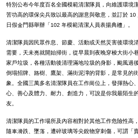
特別公布今年度百名全國模範清潔隊員，向維護環境
苦功高的環保尖兵致以最高的謝意與敬意，並訂於 10 月
日假金門縣舉辦「102 年模範清潔人員表揚典禮」。
清潔隊員因民眾作息、節慶、活動或天然災害後環境
需要，天未亮就開始掃街，從早晨到夜晚穿梭大街小
家戶垃圾，各種活動後清理滿地垃圾的身影，颱風過
倒塌招牌、路樹、鷹架、滿街泥濘的背影，是常見的
象。全國三萬多名清潔隊員在工作崗位上，發揮熱心
心、善心及體力、耐力、創造力，可說是你我最陌生
友。
清潔隊員的工作場所及內容相對於其他工作危險性高
隨車滑跌、墜落，遭碎玻璃等尖銳物穿刺傷，可謂「