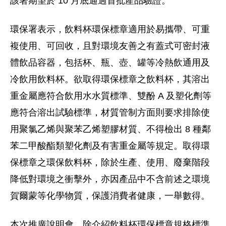
該署期望於 10 月底通過首批產品驗證。
環保署表示，飲料杯環保標章適用於易攜帶、可重
複使用、可回收，且對環境友善之有蓋式可密封液
體飲品容器，包括杯、瓶、壺、罐等冷熱飲通用及
冷飲用飲料杯。欲取得環保標章之飲料杯，其溶出
重金屬應符合飲用水水質標準、雙酚 A 及塑化劑等
應符合溶出試驗標準，材質管制方面則要求排除使
用聚氯乙烯與聚苯乙烯塑膠材質、不得檢出 8 種鄰
苯二甲酸酯類塑化劑及有害重金屬等規定。取得環
保標章之環保飲料杯，除於生產、使用、廢棄階段
降低對環境之衝擊外，亦因產品中不含前述之環境
賀爾蒙等化學物質，保護消費者健康，一舉數得。
本次推廣說明會，除介紹飲料杯環保標章規格標準