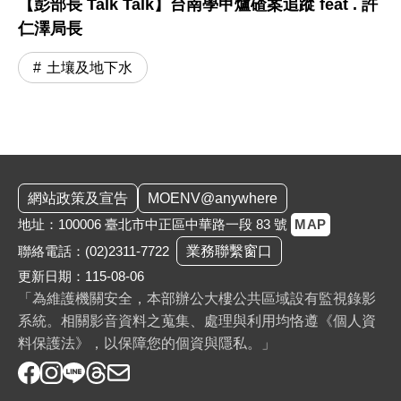
【彭部長 Talk Talk】台南學甲爐碴案追蹤 feat . 許
仁澤局長
土壤及地下水
:::
網站政策及宣告
MOENV@anywhere
地址：100006 臺北市中正區中華路一段 83 號
MAP
聯絡電話：
(02)2311-7722
業務聯繫窗口
更新日期：115-08-06
「為維護機關安全，本部辦公大樓公共區域設有監視錄影
系統。相關影音資料之蒐集、處理與利用均恪遵《個人資
料保護法》，以保障您的個資與隱私。」