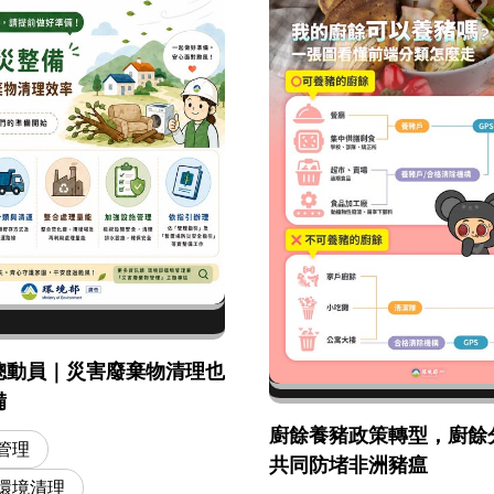
總動員｜災害廢棄物清理也
備
廚餘養豬政策轉型，廚餘
管理
共同防堵非洲豬瘟
環境清理