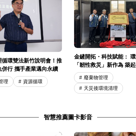
金鏟開拓・科技賦能： 
理循環雙法新竹說明會！推
「韌性救災」新作為 築
軌併行 攜手產業邁向永續
安全網
廢棄物管理
管理
資源循環
天災後環境清理
智慧推薦圖卡影音