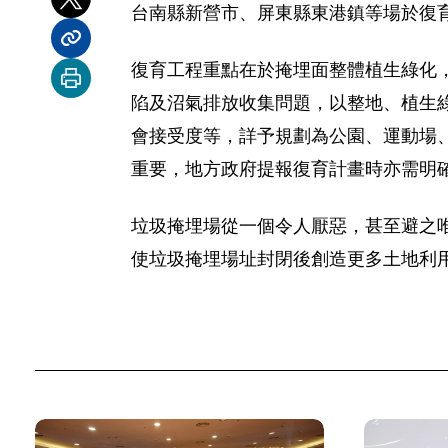
分享到 X
台南縣新營市、屏東縣東港鎮等場於復
分享內容連結
復育工程重點在於掩埋面整體植生綠化
列印本頁
陷及沼氣排放收集問題，以整地、植生
會接受度等，詳予規劃為公園、運動場
重要，地方政府提報復育計畫時亦需明
垃圾掩埋場從一個令人厭惡，甚至避之
使垃圾掩埋場址封閉後創造更多土地利