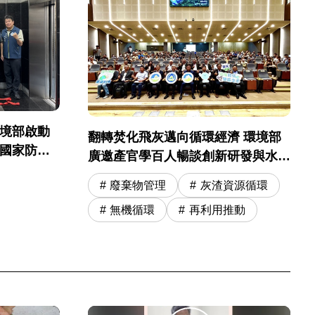
環境部啟動
翻轉焚化飛灰邁向循環經濟 環境部
起國家防災
廣邀產官學百人暢談創新研發與水洗
運營精進
廢棄物管理
灰渣資源循環
無機循環
再利用推動