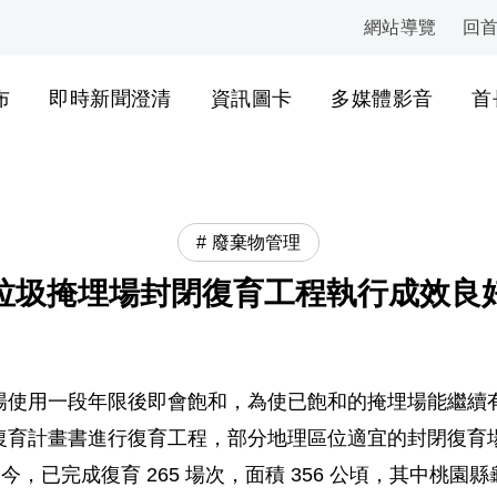
網站導覽
回
:::
布
即時新聞澄清
資訊圖卡
多媒體影音
首
廢棄物管理
垃圾掩埋場封閉復育工程執行成效良
場使用一段年限後即會飽和，為使已飽和的掩埋場能繼續
復育計畫書進行復育工程，部分地理區位適宜的封閉復育
迄今，已完成復育 265 場次，面積 356 公頃，其中桃