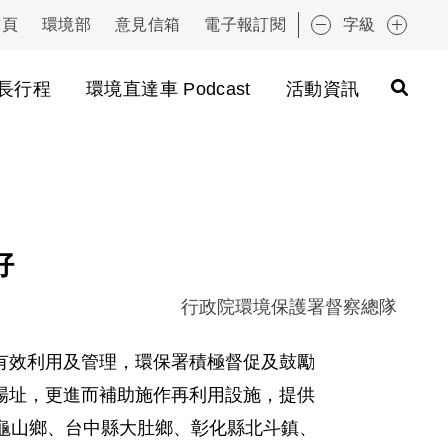
首頁
環境部
意見信箱
電子報訂閱
字級
:::
長行程
環境直達車 Podcast
活動資訊
好
行政院環境保護署督察總隊
有效利用及管理，環保署積極督促及鼓勵
場址，更進而補助施作再利用設施，提供
園縣龜山鄉、台中縣大肚鄉、彰化縣北斗鎮、